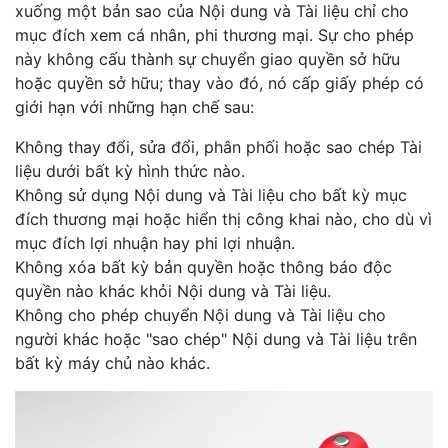
xuống một bản sao của Nội dung và Tài liệu chỉ cho
mục đích xem cá nhân, phi thương mại. Sự cho phép
này không cấu thành sự chuyển giao quyền sở hữu
hoặc quyền sở hữu; thay vào đó, nó cấp giấy phép có
giới hạn với những hạn chế sau:
Không thay đổi, sửa đổi, phân phối hoặc sao chép Tài
liệu dưới bất kỳ hình thức nào.
Không sử dụng Nội dung và Tài liệu cho bất kỳ mục
đích thương mại hoặc hiển thị công khai nào, cho dù vì
mục đích lợi nhuận hay phi lợi nhuận.
Không xóa bất kỳ bản quyền hoặc thông báo độc
quyền nào khác khỏi Nội dung và Tài liệu.
Không cho phép chuyển Nội dung và Tài liệu cho
người khác hoặc "sao chép" Nội dung và Tài liệu trên
bất kỳ máy chủ nào khác.