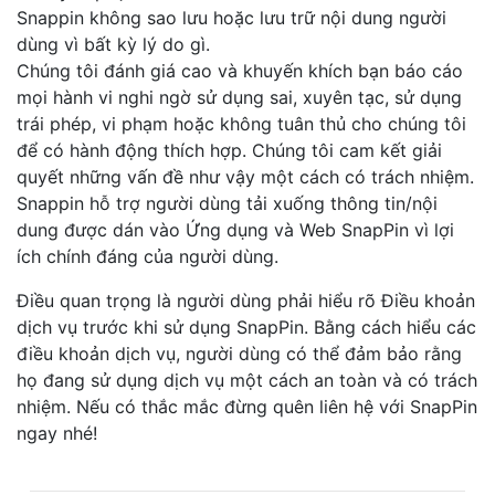
Snappin không sao lưu hoặc lưu trữ nội dung người
dùng vì bất kỳ lý do gì.
Chúng tôi đánh giá cao và khuyến khích bạn báo cáo
mọi hành vi nghi ngờ sử dụng sai, xuyên tạc, sử dụng
trái phép, vi phạm hoặc không tuân thủ cho chúng tôi
để có hành động thích hợp. Chúng tôi cam kết giải
quyết những vấn đề như vậy một cách có trách nhiệm.
Snappin hỗ trợ người dùng tải xuống thông tin/nội
dung được dán vào Ứng dụng và Web SnapPin vì lợi
ích chính đáng của người dùng.
Điều quan trọng là người dùng phải hiểu rõ Điều khoản
dịch vụ trước khi sử dụng SnapPin. Bằng cách hiểu các
điều khoản dịch vụ, người dùng có thể đảm bảo rằng
họ đang sử dụng dịch vụ một cách an toàn và có trách
nhiệm. Nếu có thắc mắc đừng quên liên hệ với SnapPin
ngay nhé!