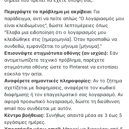
σημεία που πρέπει να έχετε υπόψη σας:
Περιγράψτε το πρόβλημα με ακρίβεια:
Για
παράδειγμα, αντί να πείτε απλώς "Ο λογαριασμός μου
είναι κλειδωμένος", δώστε λεπτομέρειες όπως
"Έλαβα μια ειδοποίηση ότι ο λογαριασμός μου
κλειδώθηκε στις [ημερομηνία]. Όταν προσπαθώ να
συνδεθώ, εμφανίζεται το μήνυμα [μήνυμα]."
Επισυνάψτε στιγμιότυπα οθόνης (αν ισχύει):
Εάν
αντιμετωπίζετε τεχνικό πρόβλημα, παρέχετε
στιγμιότυπα οθόνης ώστε το Pinterest να εντοπίσει
εύκολα την αιτία.
Αναφέρετε σημαντικές πληροφορίες:
Αν το ζήτημα
σχετίζεται με διαφημίσεις, αναφέρετε τον κωδικό
διαφήμισης ή τον επαγγελματικό σας λογαριασμό. Αν
αφορά προσωπικό λογαριασμό, δώστε τη διεύθυνση
email που συνδέεται με αυτόν.
Κέντρο βοήθειας:
Συνήθως απαντά μέσα σε 3 έως 5
εργάσιμες ημέρες.