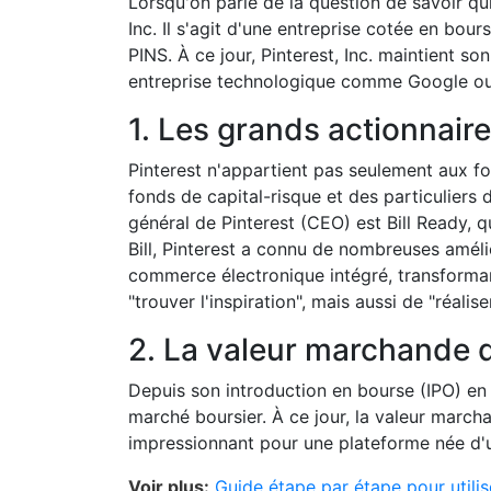
Lorsqu'on parle de la question de savoir qui
Inc. Il s'agit d'une entreprise cotée en bo
PINS. À ce jour, Pinterest, Inc. maintient 
entreprise technologique comme Google o
1. Les grands actionnaire
Pinterest n'appartient pas seulement aux fo
fonds de capital-risque et des particuliers 
général de Pinterest (CEO) est Bill Ready, q
Bill, Pinterest a connu de nombreuses amél
commerce électronique intégré, transforman
"trouver l'inspiration", mais aussi de "réalise
2. La valeur marchande d
Depuis son introduction en bourse (IPO) en 
marché boursier. À ce jour, la valeur marcha
impressionnant pour une plateforme née d'un
Voir plus:
Guide étape par étape pour utilis