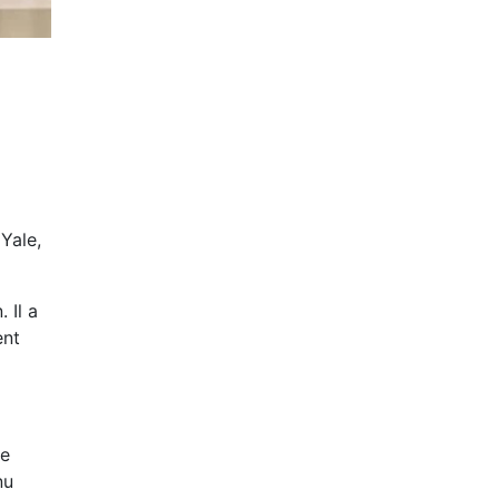
Yale,
 Il a
ent
de
nu