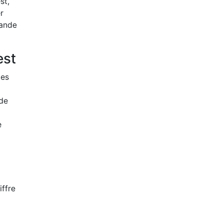
st,
r
rande
est
des
 de
e
iffre