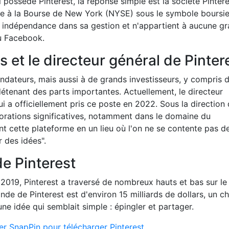
 possède Pinterest, la réponse simple est la société Pintere
urse à la Bourse de New York (NYSE) sous le symbole boursie
son indépendance dans sa gestion et n'appartient à aucune g
u Facebook.
s et le directeur général de Pinter
ndateurs, mais aussi à de grands investisseurs, y compris 
détenant des parts importantes. Actuellement, le directeur
ui a officiellement pris ce poste en 2022. Sous la direction
iorations significatives, notamment dans le domaine du
t cette plateforme en un lieu où l'on ne se contente pas d
r des idées".
e Pinterest
2019, Pinterest a traversé de nombreux hauts et bas sur le
nde de Pinterest est d'environ 15 milliards de dollars, un ch
e idée qui semblait simple : épingler et partager.
er SnapPin pour télécharger Pinterest