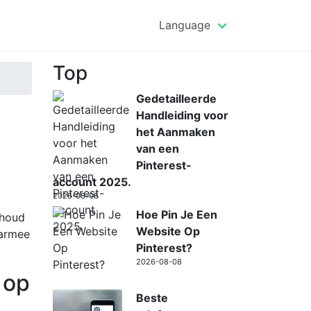
Language
Top
Gedetailleerde
Handleiding voor
het Aanmaken
van een
Pinterest-
account 2025.
2026-08-08
Hoe Pin Je Een
nhoud
Website Op
aarmee
Pinterest?
2026-08-08
 op
Beste