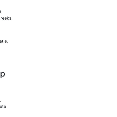
t
treeks
tie.
op
,
ete