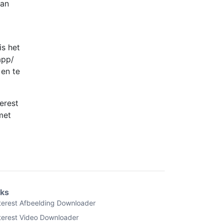
van
is het
app/
 en te
erest
et
nks
terest Afbeelding Downloader
terest Video Downloader