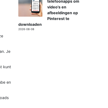
telefoonapps om
video's en
afbeeldingen op
Pinterest te
downloaden
2026-08-08
ze
an. Je
t kunt
ube en
loads