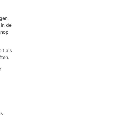
gen.
 in de
knop
it als
ften.
e
s,