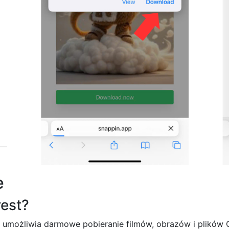
e
rest?
e umożliwia darmowe pobieranie filmów, obrazów i plików GI