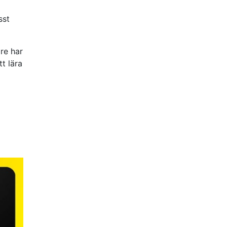
sst
re har
t lära