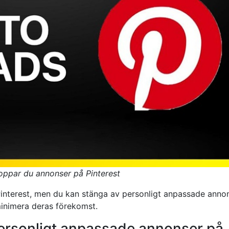
oppar du annonser på Pinterest
 Pinterest, men du kan stänga av personligt anpassade anno
 minimera deras förekomst.
personligt anpassade annonser på