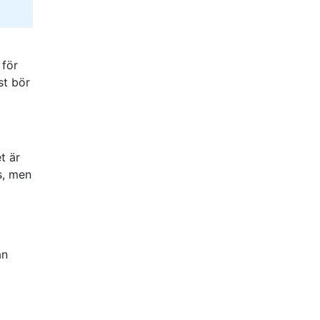
 för
st bör
t är
s, men
an