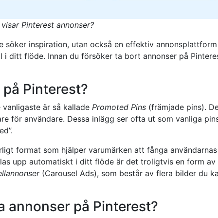
 visar Pinterest annonser?
e söker inspiration, utan också en effektiv annonsplattform
l i ditt flöde. Innan du försöker ta bort annonser på Pintere
 på Pinterest?
e vanligaste är så kallade
Promoted Pins
(främjade pins). De
tare för användare. Dessa inlägg ser ofta ut som vanliga pin
ed”.
örligt format som hjälper varumärken att fånga användarnas
 upp automatiskt i ditt flöde är det troligtvis en form av
ellannonser
(Carousel Ads), som består av flera bilder du k
a annonser på Pinterest?