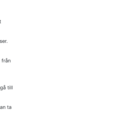
t
ser.
 från
å till
kan ta