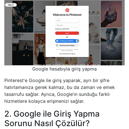
Google hesabıyla giriş yapma
Pinterest'e Google ile giriş yaparak, ayrı bir şifre
hatırlamanıza gerek kalmaz, bu da zaman ve emek
tasarrufu sağlar. Ayrıca, Google’ın sunduğu farklı
hizmetlere kolayca erişmenizi sağlar.
2. Google ile Giriş Yapma
Sorunu Nasıl Çözülür?