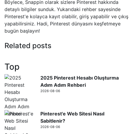
Böylece, Snappin olarak sizlere Pinterest hakkında
detaylı bilgiler sunduk. Yukarıdaki rehber sayesinde
Pinterest'e kolayca kayıt olabilir, giriş yapabilir ve çıkış
yapabilirsiniz. Hadi, Pinterest dünyasını keşfetmeye
bugün başlayın!
Related posts
Top
2025 Pinterest Hesabı Oluşturma
Adım Adım Rehberi
2026-08-06
Pinterest'e Web Sitesi Nasıl
Sabitlenir?
2026-08-06