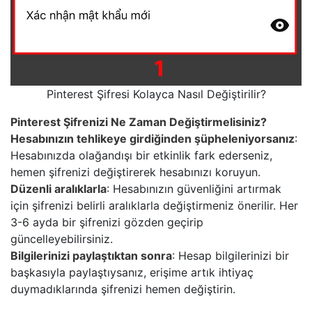
Pinterest Şifresi Kolayca Nasıl Değiştirilir?
Pinterest Şifrenizi Ne Zaman Değiştirmelisiniz?
Hesabınızın tehlikeye girdiğinden şüpheleniyorsanız
:
Hesabınızda olağandışı bir etkinlik fark ederseniz,
hemen şifrenizi değiştirerek hesabınızı koruyun.
Düzenli aralıklarla
: Hesabınızın güvenliğini artırmak
için şifrenizi belirli aralıklarla değiştirmeniz önerilir. Her
3-6 ayda bir şifrenizi gözden geçirip
güncelleyebilirsiniz.
Bilgilerinizi paylaştıktan sonra
: Hesap bilgilerinizi bir
başkasıyla paylaştıysanız, erişime artık ihtiyaç
duymadıklarında şifrenizi hemen değiştirin.