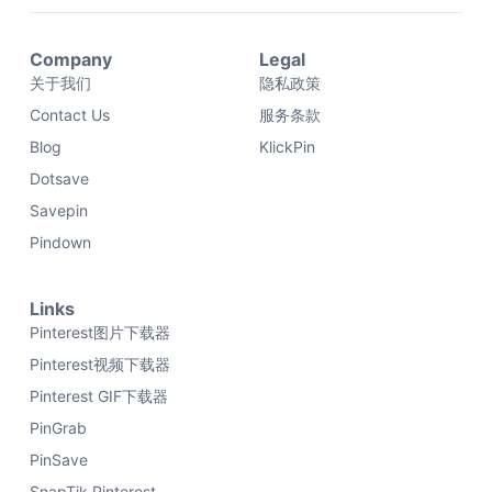
Company
Legal
关于我们
隐私政策
Contact Us
服务条款
Blog
KlickPin
Dotsave
Savepin
Pindown
Links
Pinterest图片下载器
Pinterest视频下载器
Pinterest GIF下载器
PinGrab
PinSave
SnapTik Pinterest