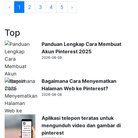
sukses hanya dalam beberapa menit.
‹
1
2
3
4
5
›
Top
Panduan Lengkap Cara Membuat
Akun Pinterest 2025
2026-08-08
Bagaimana Cara Menyematkan
Halaman Web ke Pinterest?
2026-08-08
Aplikasi telepon teratas untuk
mengunduh video dan gambar di
pinterest