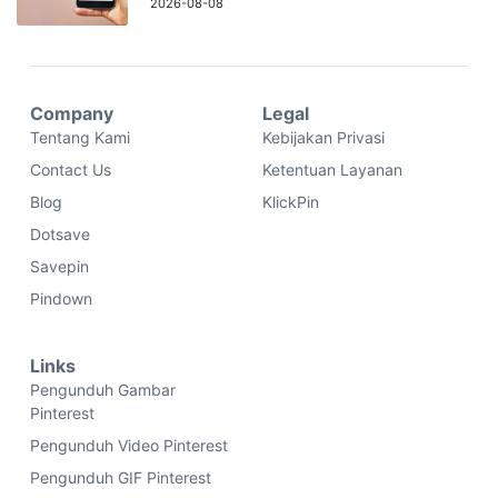
2026-08-08
Company
Legal
Tentang Kami
Kebijakan Privasi
Contact Us
Ketentuan Layanan
Blog
KlickPin
Dotsave
Savepin
Pindown
Links
Pengunduh Gambar
Pinterest
Pengunduh Video Pinterest
Pengunduh GIF Pinterest