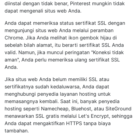
diinstal dengan tidak benar, Pinterest mungkin tidak
dapat mengenali situs web Anda.
Anda dapat memeriksa status sertifikat SSL dengan
mengunjungi situs web Anda melalui peramban
Chrome. Jika Anda melihat ikon gembok hijau di
sebelah bilah alamat, itu berarti sertifikat SSL Anda
valid. Namun, jika muncul peringatan "Koneksi tidak
aman", Anda perlu memeriksa ulang sertifikat SSL
Anda.
Jika situs web Anda belum memiliki SSL atau
sertifikatnya sudah kedaluwarsa, Anda dapat
menghubungi penyedia layanan hosting untuk
memasangnya kembali. Saat ini, banyak penyedia
hosting seperti Namecheap, Bluehost, atau SiteGround
menawarkan SSL gratis melalui Let's Encrypt, sehingga
Anda dapat mengaktifkan HTTPS tanpa biaya
tambahan.