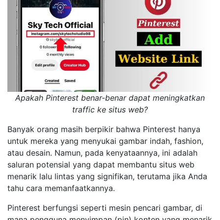
Apakah Pinterest benar-benar dapat meningkatkan
traffic ke situs web?
Banyak orang masih berpikir bahwa Pinterest hanya
untuk mereka yang menyukai gambar indah, fashion,
atau desain. Namun, pada kenyataannya, ini adalah
saluran potensial yang dapat membantu situs web
menarik lalu lintas yang signifikan, terutama jika Anda
tahu cara memanfaatkannya.
Pinterest berfungsi seperti mesin pencari gambar, di
mana pengguna menyimpan (pin) konten yang menarik