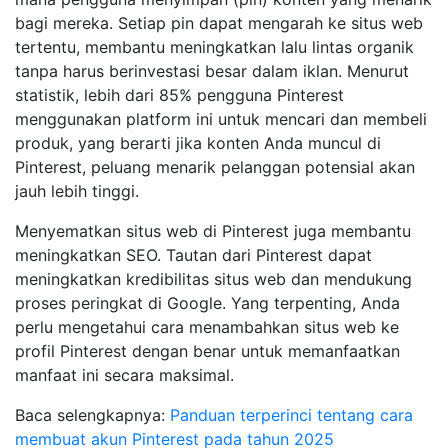
bagi mereka. Setiap pin dapat mengarah ke situs web
tertentu, membantu meningkatkan lalu lintas organik
tanpa harus berinvestasi besar dalam iklan. Menurut
statistik, lebih dari 85% pengguna Pinterest
menggunakan platform ini untuk mencari dan membeli
produk, yang berarti jika konten Anda muncul di
Pinterest, peluang menarik pelanggan potensial akan
jauh lebih tinggi.
Menyematkan situs web di Pinterest juga membantu
meningkatkan SEO. Tautan dari Pinterest dapat
meningkatkan kredibilitas situs web dan mendukung
proses peringkat di Google. Yang terpenting, Anda
perlu mengetahui cara menambahkan situs web ke
profil Pinterest dengan benar untuk memanfaatkan
manfaat ini secara maksimal.
Baca selengkapnya:
Panduan terperinci tentang cara
membuat akun Pinterest pada tahun 2025