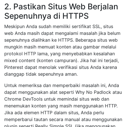
2. Pastikan Situs Web Berjalan
Sepenuhnya di HTTPS
Meskipun Anda sudah memiliki sertifikat SSL, situs
web Anda masih dapat mengalami masalah jika belum
sepenuhnya dialihkan ke HTTPS. Beberapa situs web
mungkin masih memuat konten atau gambar melalui
protokol HTTP lama, yang menyebabkan kesalahan
mixed content (konten campuran). Jika hal ini terjadi,
Pinterest dapat menolak verifikasi situs Anda karena
dianggap tidak sepenuhnya aman.
Untuk memeriksa dan memperbaiki masalah ini, Anda
dapat menggunakan alat seperti Why No Padlock atau
Chrome DevTools untuk memindai situs web dan
menemukan konten yang masih menggunakan HTTP.
Jika ada elemen HTTP dalam situs, Anda perlu
memperbarui tautan secara manual atau menggunakan
plugin seperti Really Simple SSL (jika menggunakan