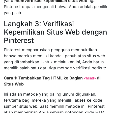
yaitu
memverifikasi kepemilikan situs web
agar
Pinterest dapat mengenali bahwa Anda adalah pemilik
yang sah.
Langkah 3: Verifikasi
Kepemilikan Situs Web dengan
Pinterest
Pinterest mengharuskan pengguna membuktikan
bahwa mereka memiliki kendali penuh atas situs web
yang ditambahkan. Untuk melakukan ini, Anda harus
memilih salah satu dari tiga metode verifikasi berikut:
Cara 1: Tambahkan Tag HTML ke Bagian
di
<head>
Situs Web
Ini adalah metode yang paling umum digunakan,
terutama bagi mereka yang memiliki akses ke kode
sumber situs web. Saat memilih metode ini, Pinterest
akan memberikan Anda sebuah potongan kode HTML