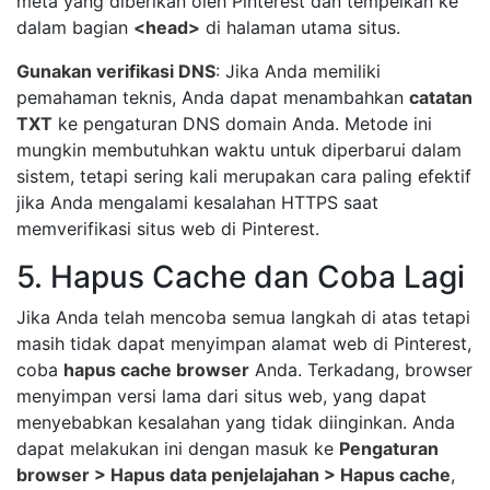
meta yang diberikan oleh Pinterest dan tempelkan ke
dalam bagian
<head>
di halaman utama situs.
Gunakan verifikasi DNS
: Jika Anda memiliki
pemahaman teknis, Anda dapat menambahkan
catatan
TXT
ke pengaturan DNS domain Anda. Metode ini
mungkin membutuhkan waktu untuk diperbarui dalam
sistem, tetapi sering kali merupakan cara paling efektif
jika Anda mengalami kesalahan HTTPS saat
memverifikasi situs web di Pinterest.
5. Hapus Cache dan Coba Lagi
Jika Anda telah mencoba semua langkah di atas tetapi
masih tidak dapat menyimpan alamat web di Pinterest,
coba
hapus cache browser
Anda. Terkadang, browser
menyimpan versi lama dari situs web, yang dapat
menyebabkan kesalahan yang tidak diinginkan. Anda
dapat melakukan ini dengan masuk ke
Pengaturan
browser > Hapus data penjelajahan > Hapus cache
,