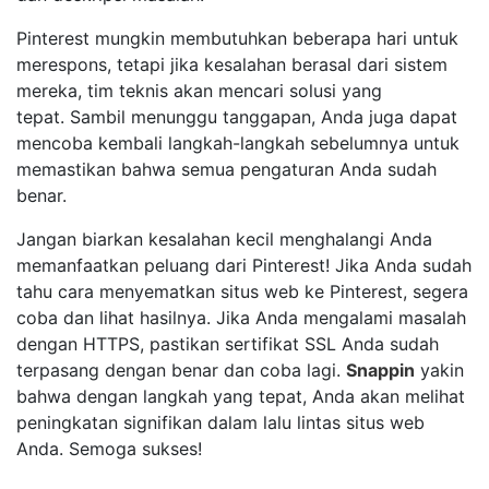
Pinterest mungkin membutuhkan beberapa hari untuk
merespons, tetapi jika kesalahan berasal dari sistem
mereka, tim teknis akan mencari solusi yang
tepat. Sambil menunggu tanggapan, Anda juga dapat
mencoba kembali langkah-langkah sebelumnya untuk
memastikan bahwa semua pengaturan Anda sudah
benar.
Jangan biarkan kesalahan kecil menghalangi Anda
memanfaatkan peluang dari Pinterest! Jika Anda sudah
tahu cara menyematkan situs web ke Pinterest, segera
coba dan lihat hasilnya. Jika Anda mengalami masalah
dengan HTTPS, pastikan sertifikat SSL Anda sudah
terpasang dengan benar dan coba lagi.
Snappin
yakin
bahwa dengan langkah yang tepat, Anda akan melihat
peningkatan signifikan dalam lalu lintas situs web
Anda. Semoga sukses!