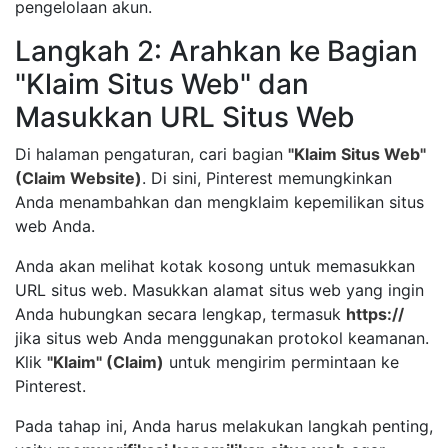
pengelolaan akun.
Langkah 2: Arahkan ke Bagian
"Klaim Situs Web" dan
Masukkan URL Situs Web
Di halaman pengaturan, cari bagian
"Klaim Situs Web"
(Claim Website)
. Di sini, Pinterest memungkinkan
Anda menambahkan dan mengklaim kepemilikan situs
web Anda.
Anda akan melihat kotak kosong untuk memasukkan
URL situs web. Masukkan alamat situs web yang ingin
Anda hubungkan secara lengkap, termasuk
https://
jika situs web Anda menggunakan protokol keamanan.
Klik
"Klaim" (Claim)
untuk mengirim permintaan ke
Pinterest.
Pada tahap ini, Anda harus melakukan langkah penting,