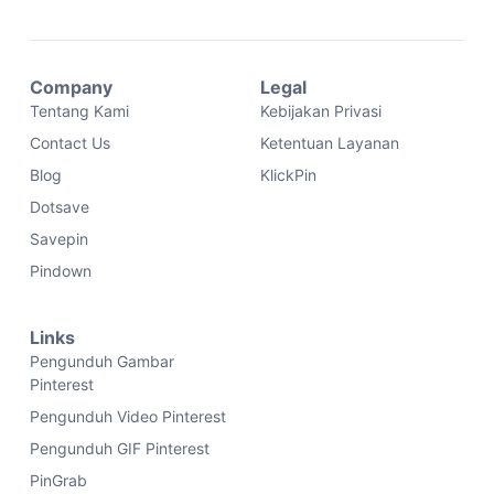
Company
Legal
Tentang Kami
Kebijakan Privasi
Contact Us
Ketentuan Layanan
Blog
KlickPin
Dotsave
Savepin
Pindown
Links
Pengunduh Gambar
Pinterest
Pengunduh Video Pinterest
Pengunduh GIF Pinterest
PinGrab