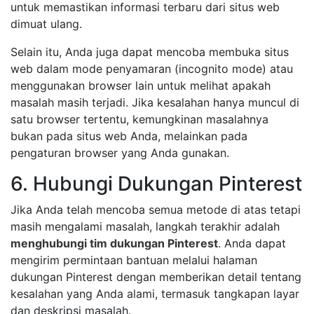
untuk memastikan informasi terbaru dari situs web
dimuat ulang.
Selain itu, Anda juga dapat mencoba membuka situs
web dalam mode penyamaran (incognito mode) atau
menggunakan browser lain untuk melihat apakah
masalah masih terjadi. Jika kesalahan hanya muncul di
satu browser tertentu, kemungkinan masalahnya
bukan pada situs web Anda, melainkan pada
pengaturan browser yang Anda gunakan.
6. Hubungi Dukungan Pinterest
Jika Anda telah mencoba semua metode di atas tetapi
masih mengalami masalah, langkah terakhir adalah
menghubungi tim dukungan Pinterest
. Anda dapat
mengirim permintaan bantuan melalui halaman
dukungan Pinterest dengan memberikan detail tentang
kesalahan yang Anda alami, termasuk tangkapan layar
dan deskripsi masalah.