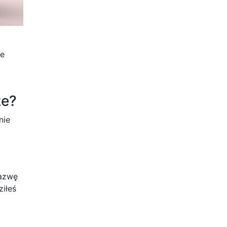
we
ze?
nie
nazwę
ziłeś