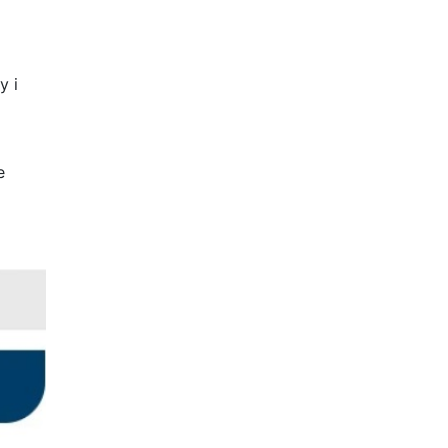
y i
e