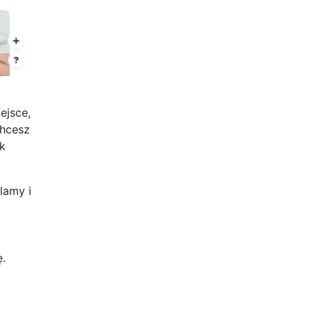
ejsce,
chcesz
ak
lamy i
ę.