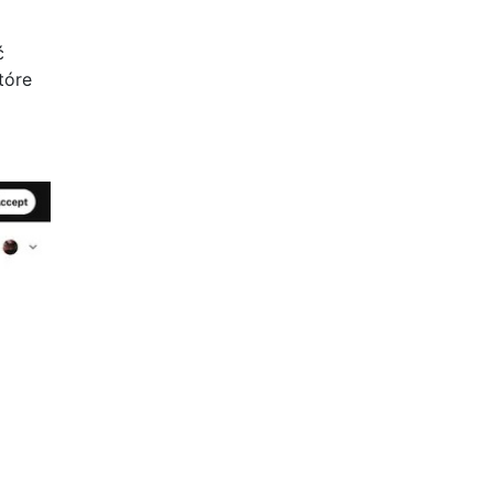
ć
tóre