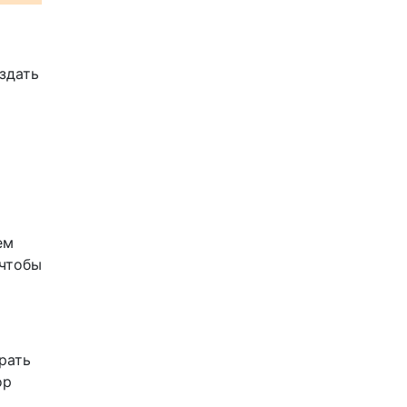
здать
ем
 чтобы
рать
ор