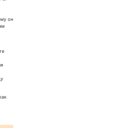
ему он
ам
те
ля
ду
как