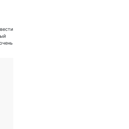
ввести
ный
 очень