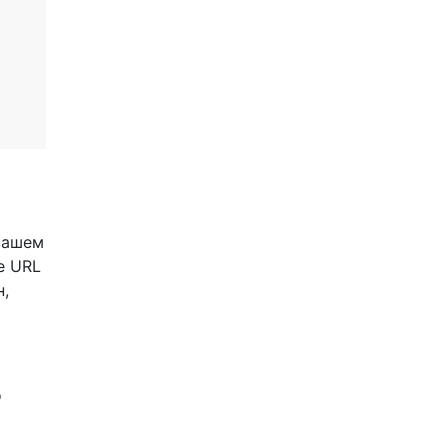
 вашем
е URL
н,
о