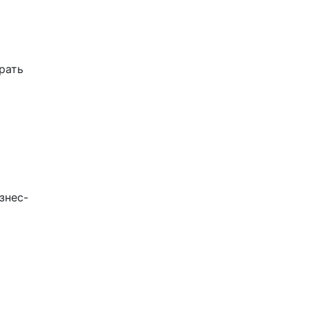
брать
знес-