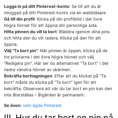
Logga in på ditt Pinterest-konto
: Se till att du är
inloggad på ditt Pinterest-konto via en webbläsare.
Gå till din profil
: Klicka på din profilbild i det övre
högra hörnet för att öppna din personliga sida.
Hitta pinnen du vill ta bort
: Bläddra igenom dina pins
och hitta den du vill radera. Klicka på den för att
öppna.
Välj "Ta bort pin"
: När pinnen är öppen, klicka på de
tre prickarna i det övre högra hörnet och välj
"Redigera pin". Här ser du alternativet "Ta bort" i det
nedre vänstra hörnet av skärmen.
Bekräfta borttagningen
: Efter att du klickat på "Ta
bort" måste du klicka på "Ta bort" igen för att
bekräfta. Observera att när du tar bort en pin kan den
inte återställas – åtgärden är permanent.
Se även:
vem ägde Pinterest
III. Hur du tar bort en pin på