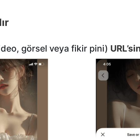
ır
deo, görsel veya fikir pini)
URL’si