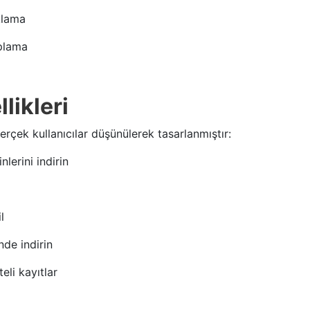
klama
oplama
likleri
Gerçek kullanıcılar düşünülerek tasarlanmıştır:
nlerini indirin
l
nde indirin
eli kayıtlar