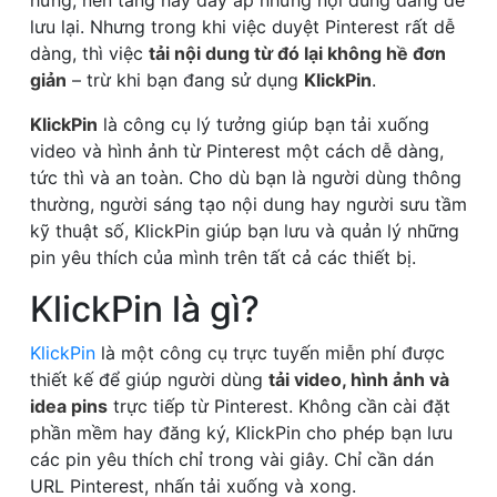
hứng, nền tảng này đầy ắp những nội dung đáng để
lưu lại. Nhưng trong khi việc duyệt Pinterest rất dễ
dàng, thì việc
tải nội dung từ đó lại không hề đơn
giản
– trừ khi bạn đang sử dụng
KlickPin
.
KlickPin
là công cụ lý tưởng giúp bạn tải xuống
video và hình ảnh từ Pinterest một cách dễ dàng,
tức thì và an toàn. Cho dù bạn là người dùng thông
thường, người sáng tạo nội dung hay người sưu tầm
kỹ thuật số, KlickPin giúp bạn lưu và quản lý những
pin yêu thích của mình trên tất cả các thiết bị.
KlickPin là gì?
KlickPin
là một công cụ trực tuyến miễn phí được
thiết kế để giúp người dùng
tải video, hình ảnh và
idea pins
trực tiếp từ Pinterest. Không cần cài đặt
phần mềm hay đăng ký, KlickPin cho phép bạn lưu
các pin yêu thích chỉ trong vài giây. Chỉ cần dán
URL Pinterest, nhấn tải xuống và xong.