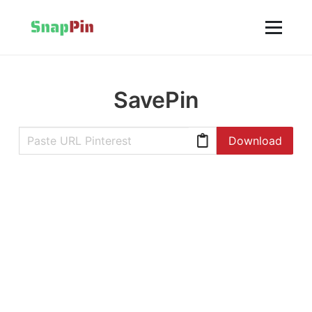
SavePin
Download