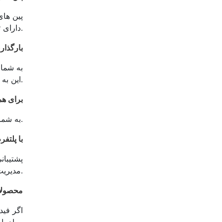
پین های
دارای تصاویر جذاب، توضیحات دقیق و پیوندهایی به صفحه محصول هستند.
فید محصول را در erest
این به ایجاد خودکار پین های محصول، صرفه جویی در زمان و گسترش دسترسی شما کمک می کند.
از ng API
اگر کاتالوگ محصول بزرگی دارید، Shopping API به شما کمک می کند تا اطلاعات محصول را سریع و کارآمد به روز کنید.
با پلتف
مدیریت محصولات را آسان تر می کند.
محصولات
اگر فید
برای ایجاد مجموعه محصولات جذاب است.