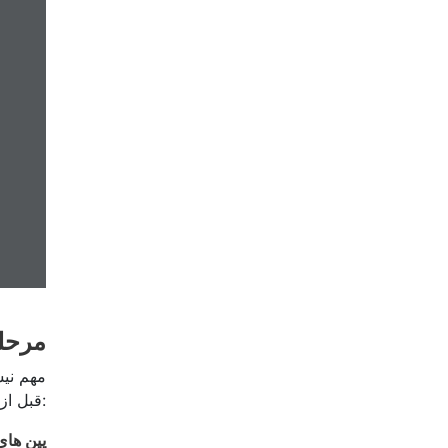
مرحله 
مهم نیس
قبل از شروع فروش در پینترست، باید مراحل زیر را انجام دهید:
پین های