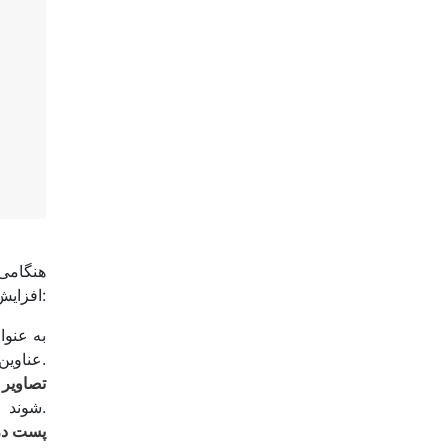
هنگامی
افزایش فروش نیاز دارید. در اینجا چند نکته برای کمک به بهینه سازی وجود دارد:
عناوین، توضیحات و هشتگ های خود قرار دهید.
تصاویر 
شوند.
پست در