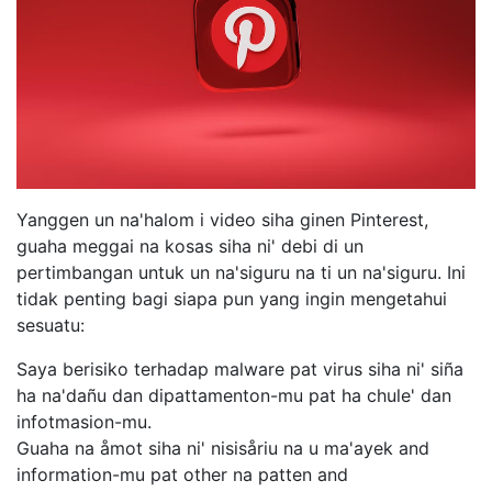
Yanggen un na'halom i video siha ginen Pinterest,
guaha meggai na kosas siha ni' debi di un
pertimbangan untuk un na'siguru na ti un na'siguru. Ini
tidak penting bagi siapa pun yang ingin mengetahui
sesuatu:
Saya berisiko terhadap malware pat virus siha ni' siña
ha na'dañu dan dipattamenton-mu pat ha chule' dan
infotmasion-mu.
Guaha na åmot siha ni' nisisåriu na u ma'ayek and
information-mu pat other na patten and