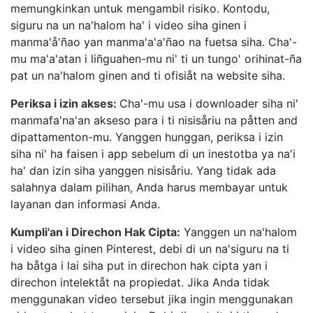
memungkinkan untuk mengambil risiko. Kontodu,
siguru na un na'halom ha' i video siha ginen i
manma'å'ñao yan manma'a'a'ñao na fuetsa siha. Cha'-
mu ma'a'atan i liñguahen-mu ni' ti un tungo' orihinat-ña
pat un na'halom ginen and ti ofisiåt na website siha.
Periksa i izin akses:
Cha'-mu usa i downloader siha ni'
manmafa'na'an akseso para i ti nisisåriu na påtten and
dipattamenton-mu. Yanggen hunggan, periksa i izin
siha ni' ha faisen i app sebelum di un inestotba ya na'i
ha' dan izin siha yanggen nisisåriu. Yang tidak ada
salahnya dalam pilihan, Anda harus membayar untuk
layanan dan informasi Anda.
Kumpli'an i Direchon Hak Cipta:
Yanggen un na'halom
i video siha ginen Pinterest, debi di un na'siguru na ti
ha båtga i lai siha put in direchon hak cipta yan i
direchon intelektåt na propiedat. Jika Anda tidak
menggunakan video tersebut jika ingin menggunakan