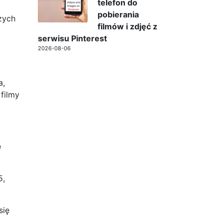
telefon do
pobierania
zych
filmów i zdjęć z
serwisu Pinterest
2026-08-06
a,
filmy
e
5,
się