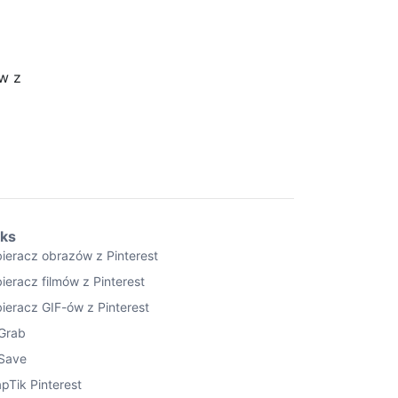
ów z
nks
ieracz obrazów z Pinterest
ieracz filmów z Pinterest
ieracz GIF-ów z Pinterest
Grab
Save
pTik Pinterest