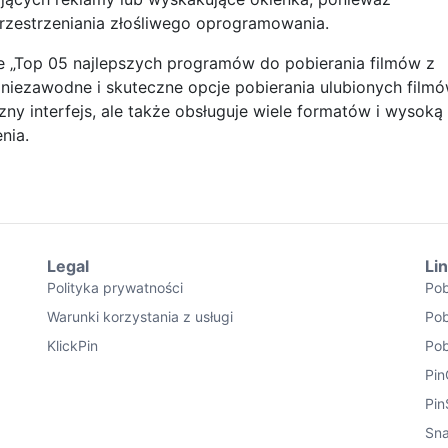
zestrzeniania złośliwego oprogramowania.
ie „Top 05 najlepszych programów do pobierania filmów z
 niezawodne i skuteczne opcje pobierania ulubionych film
zny interfejs, ale także obsługuje wiele formatów i wysoką
nia.
Legal
Li
Polityka prywatności
Pob
Warunki korzystania z usługi
Pob
KlickPin
Pob
Pin
Pin
Sna