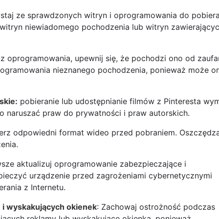
staj ze sprawdzonych witryn i oprogramowania do pobiera
 z witryn niewiadomego pochodzenia lub witryn zawierający
z z oprogramowania, upewnij się, że pochodzi ono od zauf
rogramowania nieznanego pochodzenia, ponieważ może o
skie:
pobieranie lub udostępnianie filmów z Pinteresta wy
ło naruszać praw do prywatności i praw autorskich.
rz odpowiedni format wideo przed pobraniem. Oszczędza
enia.
ze aktualizuj oprogramowanie zabezpieczające i
ieczyć urządzenie przed zagrożeniami cybernetycznymi
ania z Internetu.
 i wyskakujących okienek
: Zachowaj ostrożność podczas
ających reklamy lub wyskakujące okienka, ponieważ