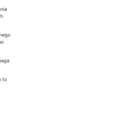
nia
ch
anego
no
maga
 to