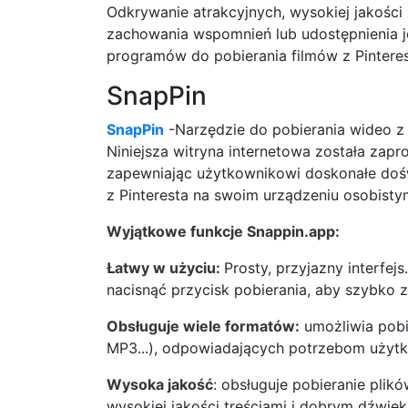
Odkrywanie atrakcyjnych, wysokiej jakości z
zachowania wspomnień lub udostępnienia jes
programów do pobierania filmów z Pinteres
SnapPin
SnapPin
-Narzędzie do pobierania wideo z P
Niniejsza witryna internetowa została zapr
zapewniając użytkownikowi doskonałe dośw
z Pinteresta na swoim urządzeniu osobisty
Wyjątkowe funkcje Snappin.app:
Łatwy w użyciu:
Prosty, przyjazny interfejs
nacisnąć przycisk pobierania, aby szybko z
Obsługuje wiele formatów:
umożliwia pobi
MP3...), odpowiadających potrzebom użytk
Wysoka jakość
: obsługuje pobieranie plik
wysokiej jakości treściami i dobrym dźwięk