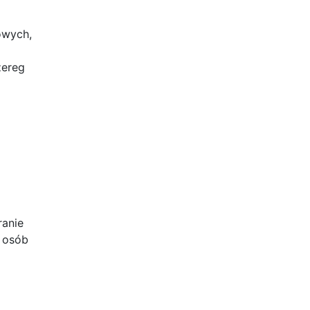
owych,
zereg
ranie
e osób