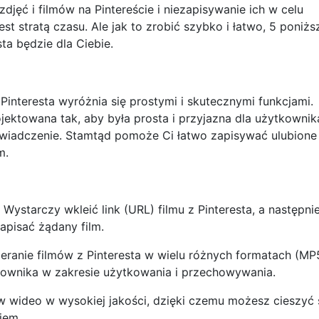
djęć i filmów na Pintereście i niezapisywanie ich w celu
t stratą czasu. Ale jak to zrobić szybko i łatwo, 5 poniżs
ta będzie dla Ciebie.
interesta wyróżnia się prostymi i skutecznymi funkcjami.
ojektowana tak, aby była prosta i przyjazna dla użytkownik
iadczenie. Stamtąd pomoże Ci łatwo zapisywać ulubione 
m.
. Wystarczy wkleić link (URL) filmu z Pinteresta, a następni
apisać żądany film.
eranie filmów z Pinteresta w wielu różnych formatach (MP
ownika w zakresie użytkowania i przechowywania.
ów wideo w wysokiej jakości, dzięki czemu możesz cieszyć 
iem.