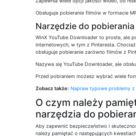
Zapewnia wiele opcji jakości wideo, od nisk
Obsługuje pobieranie filmów w formacie M
Narzędzie do pobierani
WinX YouTube Downloader to proste, ale po
internetowych, w tym z Pinteresta. Chocia
obsługuje pobieranie zarówno filmów z Pinte
Nazywa się YouTube Downloader, ale obsług
Przed pobraniem możesz wybrać wiele form
Zobacz także:
Napraw typowe problemy z p
O czym należy pamięt
narzędzia do pobieran
Aby zapewnić bezpieczeństwo i skuteczność
należy pamiętać o następujących kwestiach