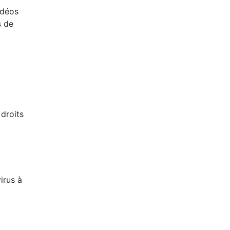
idéos
s de
 droits
virus à