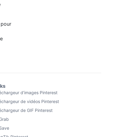
e
 pour
de
nks
échargeur d’images Pinterest
échargeur de vidéos Pinterest
échargeur de GIF Pinterest
Grab
Save
pTik Pinterest