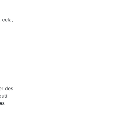
 cela,
er des
util
es