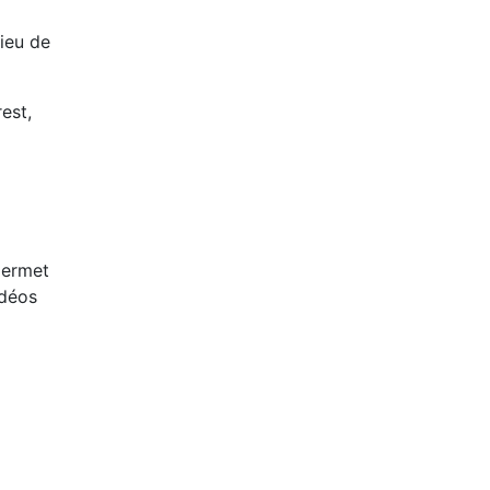
lieu de
est,
permet
idéos