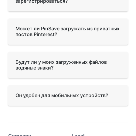
зарегистрироваться?
Может ли PinSave загружать из приватных
постов Pinterest?
Будут ли у моих загруженных файлов
водяные знаки?
Он удобен для мобильных устройств?
Company
Legal