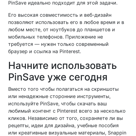
PinSave идеально подходит для этой задачи.
Его высокая совместимость и веб-дизайн
позволяют использовать его в любое время и в
любом месте, от ноутбуков до планшетов и
мобильных телефонов. Приложение не
требуется — нужен только современный
браузер и ссылка на Pinterest.
Начните использовать
PinSave уже сегодня
Вместо того чтобы полагаться на скриншоты
или ненадежные сторонние инструменты,
используйте PinSave, чтобы скачать ваш
любимый контент с Pinterest всего за несколько
кликов. Независимо от того, сохраняете ли вы
рецепты, идеи для дизайна, учебные пособия
или креативные визуальные материалы, Snappin