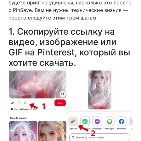
будете приятно удивлены, насколько это просто
с PinSave. Вам не нужны технические знания —
просто следуйте этим трём шагам:
1. Скопируйте ссылку на
видео, изображение или
GIF на Pinterest, который вы
хотите скачать.