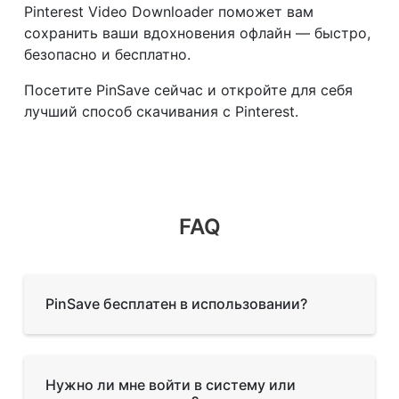
Pinterest Video Downloader поможет вам
сохранить ваши вдохновения офлайн — быстро,
безопасно и бесплатно.
Посетите PinSave сейчас и откройте для себя
лучший способ скачивания с Pinterest.
FAQ
PinSave бесплатен в использовании?
Нужно ли мне войти в систему или