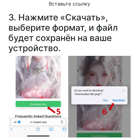
Вставьте ссылку
3. Нажмите «Скачать»,
выберите формат, и файл
будет сохранён на ваше
устройство.