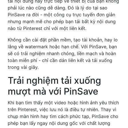
tải nội dung này trực tiếp về thiết bị của bạn không
phải lúc nào cũng dễ dàng. Đó là lý do tại sao
PinSave ra đời - một công cụ trực tuyến đơn giản
nhưng mạnh mẽ cho phép bạn tải bất kỳ nội dung
nào từ Pinterest chỉ với một liên kết.
Không cần cài đặt phần mềm, tạo tài khoản, hay lo
lắng về watermark hoặc hạn chế. Với PinSave, bạn
sẽ có trải nghiệm nhanh chóng, liền mạch và hoàn
toàn miễn phí - chỉ cần dán liên kết và tải xuống
trong vài giây.
Trải nghiệm tải xuống
mượt mà với PinSave
Khi bạn tìm thấy một video hoặc hình ảnh yêu thích
trên Pinterest, việc lưu nó là điều tự nhiên. Thay vì
chụp màn hình hay tìm cách phức tạp, PinSave cho
phép bạn lấy ngay nội dung gốc với chất lượng