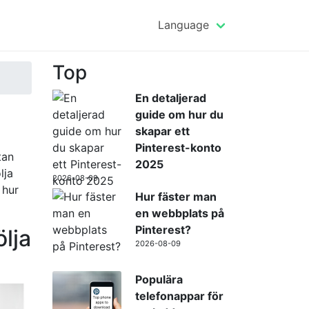
Language
Top
En detaljerad
guide om hur du
skapar ett
Pinterest-konto
tan
2025
lja
2026-08-09
 hur
Hur fäster man
en webbplats på
Pinterest?
ölja
2026-08-09
Populära
telefonappar för