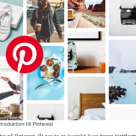
ntroduktion till Pinterest
dra på Pinterest, låt oss ta en översikt över denna plattfor