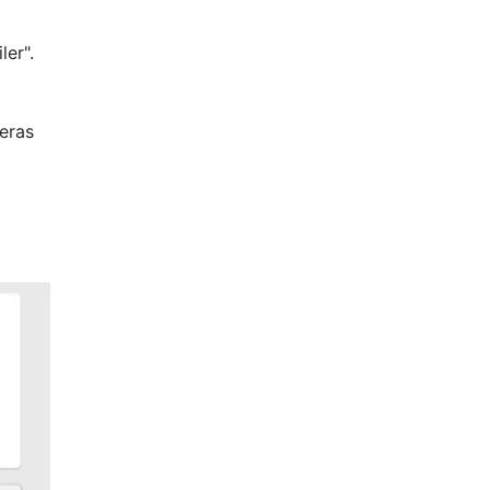
ler".
deras