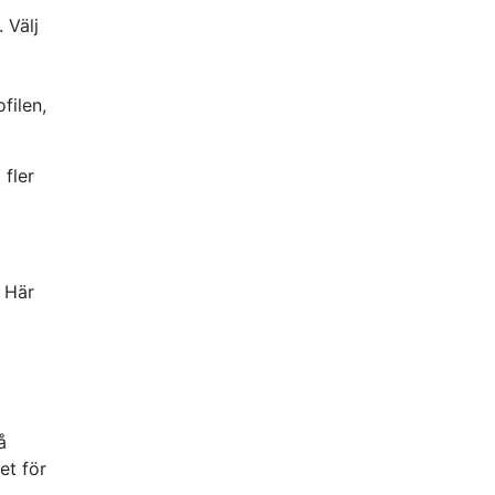
 Välj
filen,
 fler
. Här
å
et för