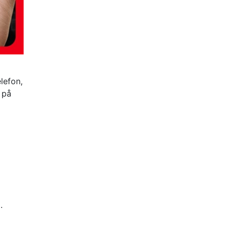
lefon,
 på
.