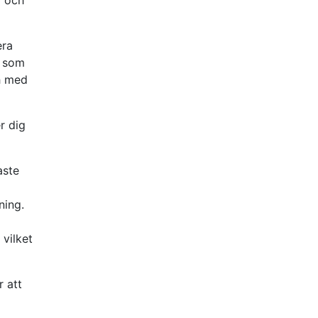
era
r som
ch med
r dig
aste
ning.
 vilket
r att