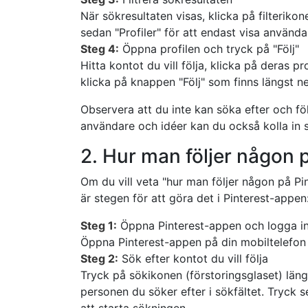
När sökresultaten visas, klicka på filterikone
sedan "Profiler" för att endast visa använd
Steg 4:
Öppna profilen och tryck på "Följ"
Hitta kontot du vill följa, klicka på deras p
klicka på knappen "Följ" som finns längst n
Observera att du inte kan söka efter och föl
användare och idéer kan du också kolla in
2. Hur man följer någon p
Om du vill veta "hur man följer någon på Pin
är stegen för att göra det i Pinterest-appen
Steg 1:
Öppna Pinterest-appen och logga i
Öppna Pinterest-appen på din mobiltelefon 
Steg 2:
Sök efter kontot du vill följa
Tryck på sökikonen (förstoringsglaset) län
personen du söker efter i sökfältet. Tryck
att starta sökningen.