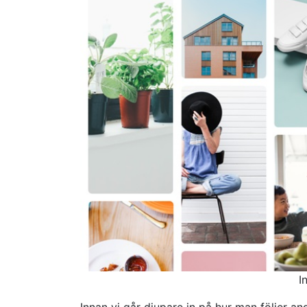
I
Innan vi går djupare in på hur man följer an