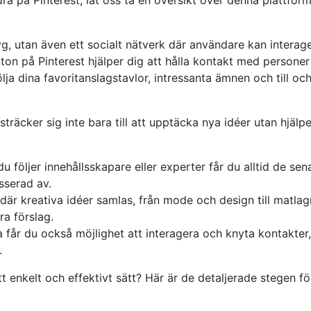
yg, utan även ett socialt nätverk där användare kan interag
nton på Pinterest hjälper dig att hålla kontakt med persone
följa dina favoritanslagstavlor, intressanta ämnen och till o
träcker sig inte bara till att upptäcka nya idéer utan hjälpe
du följer innehållsskapare eller experter får du alltid de sen
sserad av.
s där kreativa idéer samlas, från mode och design till matlag
ra förslag.
a får du också möjlighet att interagera och knyta kontakter,
.
tt enkelt och effektivt sätt? Här är de detaljerade stegen fö