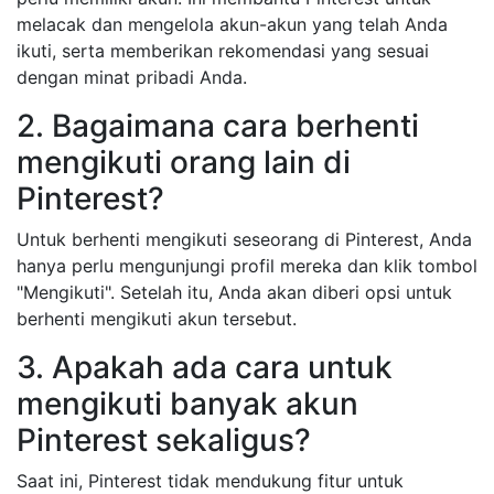
melacak dan mengelola akun-akun yang telah Anda
ikuti, serta memberikan rekomendasi yang sesuai
dengan minat pribadi Anda.
2. Bagaimana cara berhenti
mengikuti orang lain di
Pinterest?
Untuk berhenti mengikuti seseorang di Pinterest, Anda
hanya perlu mengunjungi profil mereka dan klik tombol
"Mengikuti". Setelah itu, Anda akan diberi opsi untuk
berhenti mengikuti akun tersebut.
3. Apakah ada cara untuk
mengikuti banyak akun
Pinterest sekaligus?
Saat ini, Pinterest tidak mendukung fitur untuk