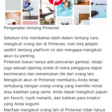
Pengenalan tentang Pinterest
Sebelum kita membahas lebih dalam tentang cara
mengikuti orang lain di Pinterest, mari kita jelajahi
sedikit tentang platform ini dan mengapa mengikuti
akun itu penting.
Pinterest bukan hanya alat pencarian gambar, tetapi
juga sebuah jejaring sosial di mana pengguna dapat
berinteraksi dan menemukan ide dari orang lain.
Mengikuti akun di Pinterest membantu Anda tetap
terhubung dengan orang-orang yang memiliki minat
atau keahlian yang sama. Anda dapat mengikuti papan
pin favorit, topik menarik, dan bahkan para kreator
yang Anda kagumi.
Manfaat mengikuti orang lain di Pinterest tidak hanya