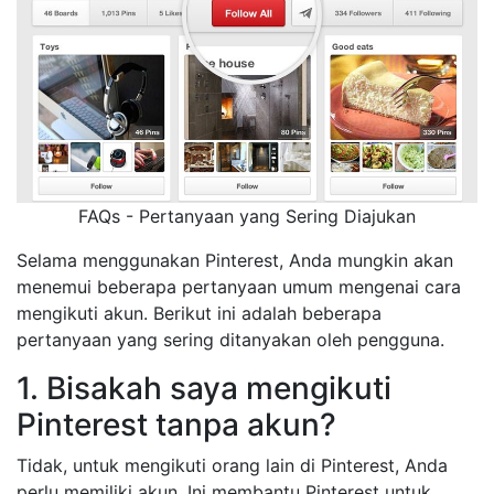
FAQs - Pertanyaan yang Sering Diajukan
Selama menggunakan Pinterest, Anda mungkin akan
menemui beberapa pertanyaan umum mengenai cara
mengikuti akun. Berikut ini adalah beberapa
pertanyaan yang sering ditanyakan oleh pengguna.
1. Bisakah saya mengikuti
Pinterest tanpa akun?
Tidak, untuk mengikuti orang lain di Pinterest, Anda
perlu memiliki akun. Ini membantu Pinterest untuk