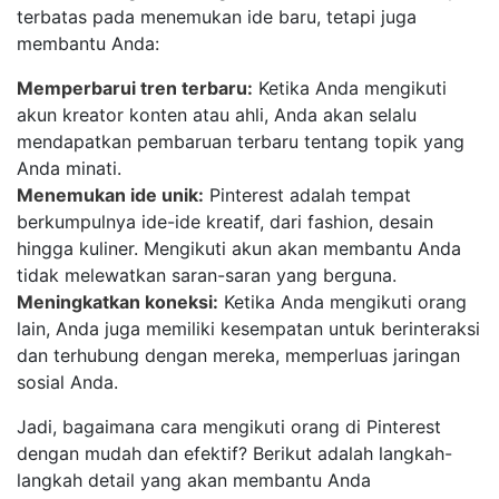
terbatas pada menemukan ide baru, tetapi juga
membantu Anda:
Memperbarui tren terbaru:
Ketika Anda mengikuti
akun kreator konten atau ahli, Anda akan selalu
mendapatkan pembaruan terbaru tentang topik yang
Anda minati.
Menemukan ide unik:
Pinterest adalah tempat
berkumpulnya ide-ide kreatif, dari fashion, desain
hingga kuliner. Mengikuti akun akan membantu Anda
tidak melewatkan saran-saran yang berguna.
Meningkatkan koneksi:
Ketika Anda mengikuti orang
lain, Anda juga memiliki kesempatan untuk berinteraksi
dan terhubung dengan mereka, memperluas jaringan
sosial Anda.
Jadi, bagaimana cara mengikuti orang di Pinterest
dengan mudah dan efektif? Berikut adalah langkah-
langkah detail yang akan membantu Anda