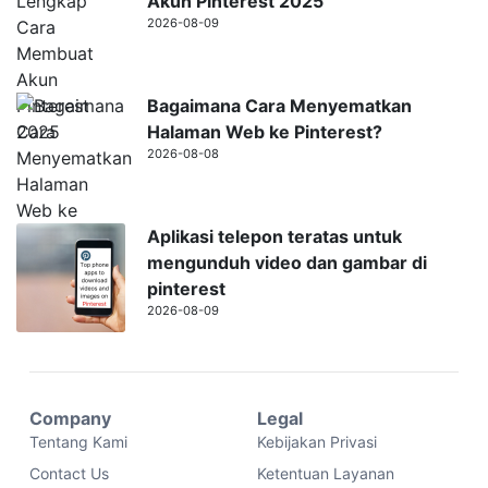
Akun Pinterest 2025
2026-08-09
Bagaimana Cara Menyematkan
Halaman Web ke Pinterest?
2026-08-08
Aplikasi telepon teratas untuk
mengunduh video dan gambar di
pinterest
2026-08-09
Company
Legal
Tentang Kami
Kebijakan Privasi
Contact Us
Ketentuan Layanan