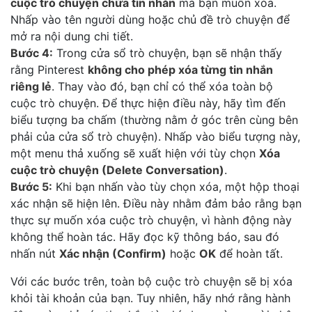
cuộc trò chuyện chứa tin nhắn
mà bạn muốn xóa.
Nhấp vào tên người dùng hoặc chủ đề trò chuyện để
mở ra nội dung chi tiết.
Bước 4:
Trong cửa sổ trò chuyện, bạn sẽ nhận thấy
rằng Pinterest
không cho phép xóa từng tin nhắn
riêng lẻ
. Thay vào đó, bạn chỉ có thể xóa toàn bộ
cuộc trò chuyện. Để thực hiện điều này, hãy tìm đến
biểu tượng ba chấm (thường nằm ở góc trên cùng bên
phải của cửa sổ trò chuyện). Nhấp vào biểu tượng này,
một menu thả xuống sẽ xuất hiện với tùy chọn
Xóa
cuộc trò chuyện (Delete Conversation)
.
Bước 5:
Khi bạn nhấn vào tùy chọn xóa, một hộp thoại
xác nhận sẽ hiện lên. Điều này nhằm đảm bảo rằng bạn
thực sự muốn xóa cuộc trò chuyện, vì hành động này
không thể hoàn tác. Hãy đọc kỹ thông báo, sau đó
nhấn nút
Xác nhận (Confirm)
hoặc
OK
để hoàn tất.
Với các bước trên, toàn bộ cuộc trò chuyện sẽ bị xóa
khỏi tài khoản của bạn. Tuy nhiên, hãy nhớ rằng hành