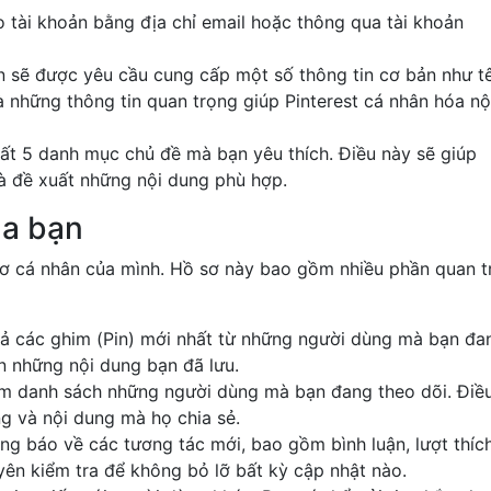
o tài khoản bằng địa chỉ email hoặc thông qua tài khoản
n sẽ được yêu cầu cung cấp một số thông tin cơ bản như t
là những thông tin quan trọng giúp Pinterest cá nhân hóa nộ
hất 5 danh mục chủ đề mà bạn yêu thích. Điều này sẽ giúp
và đề xuất những nội dung phù hợp.
ủa bạn
sơ cá nhân của mình. Hồ sơ này bao gồm nhiều phần quan t
 cả các ghim (Pin) mới nhất từ những người dùng mà bạn đa
ên những nội dung bạn đã lưu.
em danh sách những người dùng mà bạn đang theo dõi. Điề
g và nội dung mà họ chia sẻ.
ng báo về các tương tác mới, bao gồm bình luận, lượt thíc
uyên kiểm tra để không bỏ lỡ bất kỳ cập nhật nào.