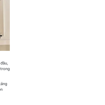
 đầu,
 trong
 tảng
ên