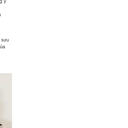
g ý
h
 sưu
của