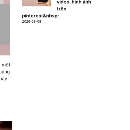
video, hình ảnh
trên
pinterest&nbsp;
2026-08-08
à một
 bảng
 này