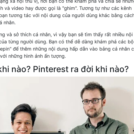
mạng xã hội thú vị, nơi bạn có thể khám phá và chia sẻ nhữn
nh và video hay được gọi là "ghim". Tương tự như các kênh
 bạn tương tác với nội dung của người dùng khác bằng các
cá nhân.
g và sở thích cá nhân, vì vậy bạn sẽ tìm thấy rất nhiều nội
của từng người dùng. Bạn có thể dễ dàng khám phá các bộ
"repin" để thêm những nội dung hấp dẫn vào bảng cá nhân 
 với những hình ảnh ấn tượng.
khi nào? Pinterest ra đời khi nào?