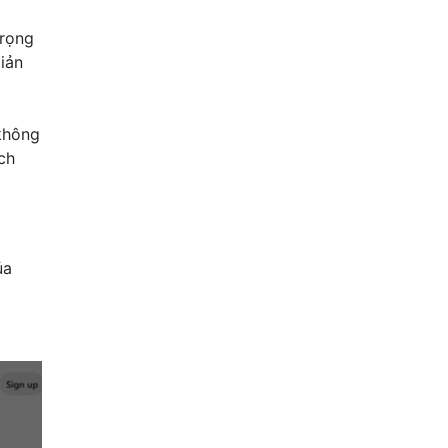
trọng
iản
 không
ch
ủa