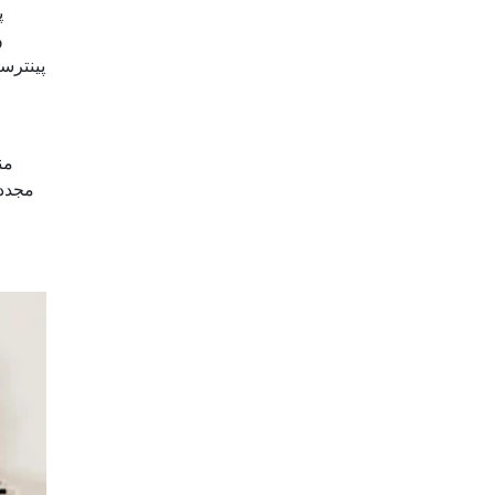
پ
و
پینترس
ا
من
مجدد"