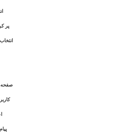
ان
پر کر
انتخاب
صفحه 
کاربر
اع
پیام‌