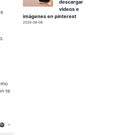
descargar
vídeos e
as
imágenes en pinterest
2026-08-08
o.
cómo
ón te