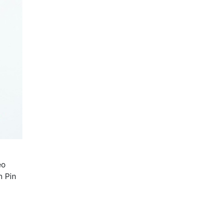
eo
n Pin