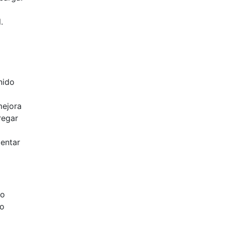
.
nido
mejora
regar
mentar
no
co