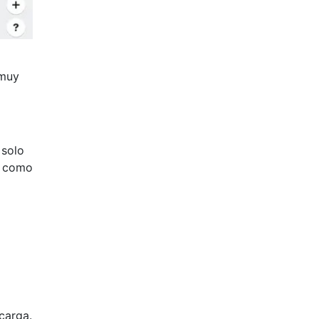
 muy
 solo
es como
carga.