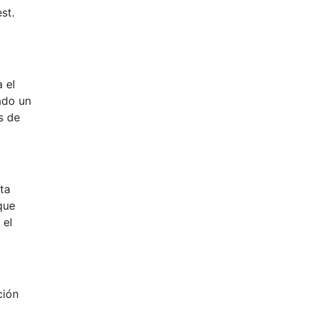
st.
 el
ado un
s de
ta
que
 el
ción