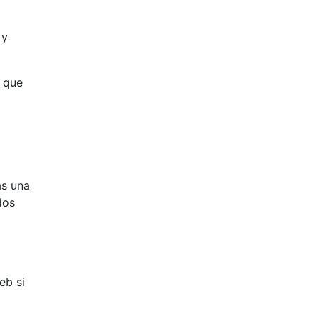
 y
í que
ás una
dos
eb si