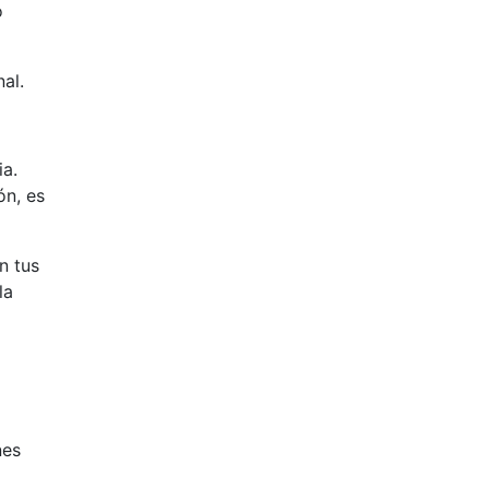
o
al.
ia.
ón, es
n tus
la
nes