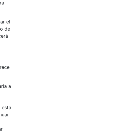
ra
ar el
do de
cerá
frece
rla a
 esta
nuar
ar