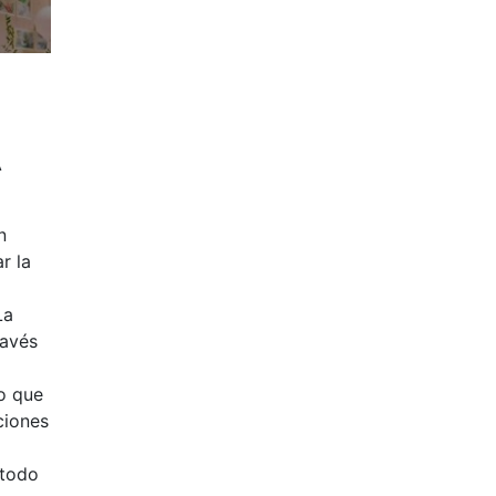
A
n
r la
La
ravés
lo que
ciones
étodo