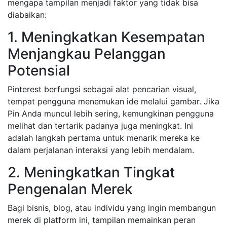
mengapa tampilan menjadi faktor yang tidak bisa
diabaikan:
1. Meningkatkan Kesempatan
Menjangkau Pelanggan
Potensial
Pinterest berfungsi sebagai alat pencarian visual,
tempat pengguna menemukan ide melalui gambar. Jika
Pin Anda muncul lebih sering, kemungkinan pengguna
melihat dan tertarik padanya juga meningkat. Ini
adalah langkah pertama untuk menarik mereka ke
dalam perjalanan interaksi yang lebih mendalam.
2. Meningkatkan Tingkat
Pengenalan Merek
Bagi bisnis, blog, atau individu yang ingin membangun
merek di platform ini, tampilan memainkan peran