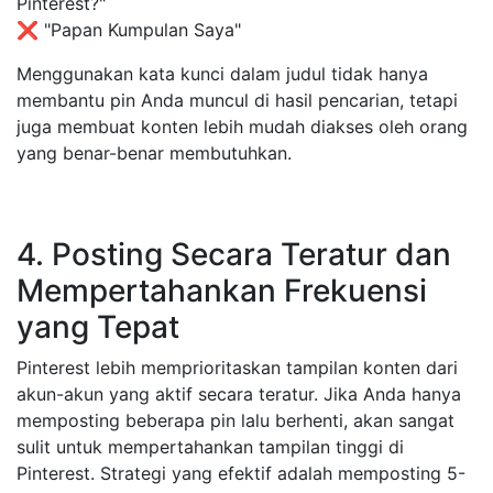
Pinterest?"
❌ "Papan Kumpulan Saya"
Menggunakan kata kunci dalam judul tidak hanya
membantu pin Anda muncul di hasil pencarian, tetapi
juga membuat konten lebih mudah diakses oleh orang
yang benar-benar membutuhkan.
4. Posting Secara Teratur dan
Mempertahankan Frekuensi
yang Tepat
Pinterest lebih memprioritaskan tampilan konten dari
akun-akun yang aktif secara teratur. Jika Anda hanya
memposting beberapa pin lalu berhenti, akan sangat
sulit untuk mempertahankan tampilan tinggi di
Pinterest. Strategi yang efektif adalah memposting 5-