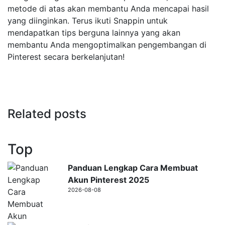
metode di atas akan membantu Anda mencapai hasil
yang diinginkan. Terus ikuti Snappin untuk
mendapatkan tips berguna lainnya yang akan
membantu Anda mengoptimalkan pengembangan di
Pinterest secara berkelanjutan!
Related posts
Top
Panduan Lengkap Cara Membuat
Akun Pinterest 2025
2026-08-08