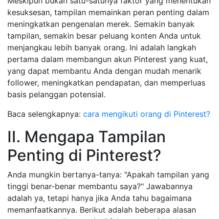
Meskipun bukan satu-satunya faktor yang menentukan
kesuksesan, tampilan memainkan peran penting dalam
meningkatkan pengenalan merek. Semakin banyak
tampilan, semakin besar peluang konten Anda untuk
menjangkau lebih banyak orang. Ini adalah langkah
pertama dalam membangun akun Pinterest yang kuat,
yang dapat membantu Anda dengan mudah menarik
follower, meningkatkan pendapatan, dan memperluas
basis pelanggan potensial.
Baca selengkapnya:
cara mengikuti orang di Pinterest?
II. Mengapa Tampilan
Penting di Pinterest?
Anda mungkin bertanya-tanya: "Apakah tampilan yang
tinggi benar-benar membantu saya?" Jawabannya
adalah ya, tetapi hanya jika Anda tahu bagaimana
memanfaatkannya. Berikut adalah beberapa alasan