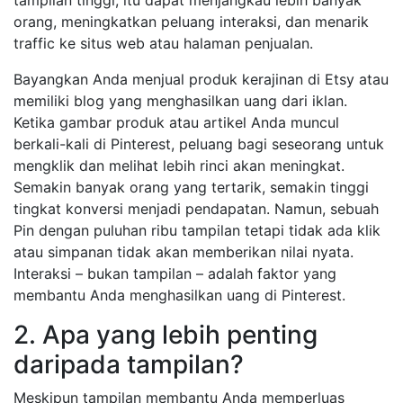
tampilan tinggi, itu dapat menjangkau lebih banyak
orang, meningkatkan peluang interaksi, dan menarik
traffic ke situs web atau halaman penjualan.
Bayangkan Anda menjual produk kerajinan di Etsy atau
memiliki blog yang menghasilkan uang dari iklan.
Ketika gambar produk atau artikel Anda muncul
berkali-kali di Pinterest, peluang bagi seseorang untuk
mengklik dan melihat lebih rinci akan meningkat.
Semakin banyak orang yang tertarik, semakin tinggi
tingkat konversi menjadi pendapatan. Namun, sebuah
Pin dengan puluhan ribu tampilan tetapi tidak ada klik
atau simpanan tidak akan memberikan nilai nyata.
Interaksi – bukan tampilan – adalah faktor yang
membantu Anda menghasilkan uang di Pinterest.
2. Apa yang lebih penting
daripada tampilan?
Meskipun tampilan membantu Anda memperluas