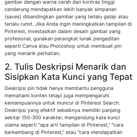
gambar dengan warna cerah dan kontras tinggi
cenderung mendapatkan lebih banyak simpanan
(saves) dibandingkan gambar yang terlalu gelap atau
terlalu rumit. Jika Anda ingin meningkatkan tampilan di
Pinterest, investasikan dalam desain gambar yang
profesional, gunakan perangkat lunak pengeditan
seperti Canva atau Photoshop untuk membuat pin
yang menarik perhatian.
2. Tulis Deskripsi Menarik dan
Sisipkan Kata Kunci yang Tepat
Deskripsi pin tidak hanya membantu pengguna
memahami konten tetapi juga mempengaruhi
kemampuannya untuk muncul di Pinterest Search.
Deskripsi yang efektif sebaiknya memiliki panjang
sekitar 150-300 karakter, mengandung kata kunci
utama seperti "apa arti tampilan di Pinterest," "cara
berkembang di Pinterest," atau "cara mendapatkan