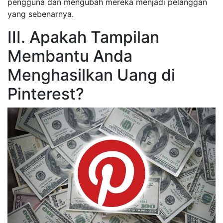
pengguna dan mengubah mereka menjadi pelanggan
yang sebenarnya.
III. Apakah Tampilan
Membantu Anda
Menghasilkan Uang di
Pinterest?