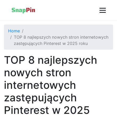
Home
TOP 8 najlepszych nowych stron internetowych
zastępujących Pinterest w 2025 roku
TOP 8 najlepszych
nowych stron
internetowych
zastępujących
Pinterest w 2025