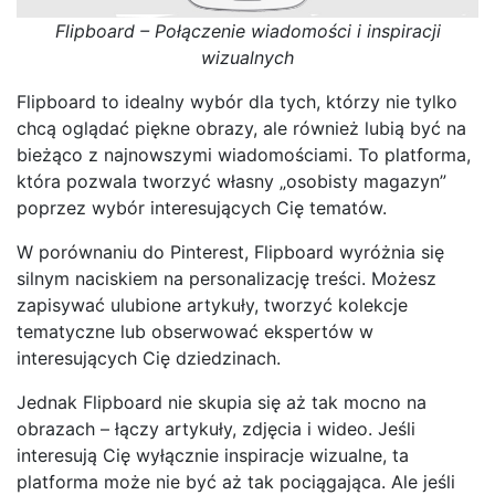
Flipboard – Połączenie wiadomości i inspiracji
wizualnych
Flipboard to idealny wybór dla tych, którzy nie tylko
chcą oglądać piękne obrazy, ale również lubią być na
bieżąco z najnowszymi wiadomościami. To platforma,
która pozwala tworzyć własny „osobisty magazyn”
poprzez wybór interesujących Cię tematów.
W porównaniu do Pinterest, Flipboard wyróżnia się
silnym naciskiem na personalizację treści. Możesz
zapisywać ulubione artykuły, tworzyć kolekcje
tematyczne lub obserwować ekspertów w
interesujących Cię dziedzinach.
Jednak Flipboard nie skupia się aż tak mocno na
obrazach – łączy artykuły, zdjęcia i wideo. Jeśli
interesują Cię wyłącznie inspiracje wizualne, ta
platforma może nie być aż tak pociągająca. Ale jeśli