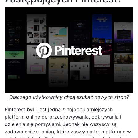
Dlaczego użytkownicy chcą szukać nowych stron?
Pinterest był i jest jedną z najpopularniejszych
platform online do przechowywania, odkrywania i
dzielenia się pomysłami. Jednak nie wszyscy są
zadowoleni ze zmian, które zaszły na tej platformie w