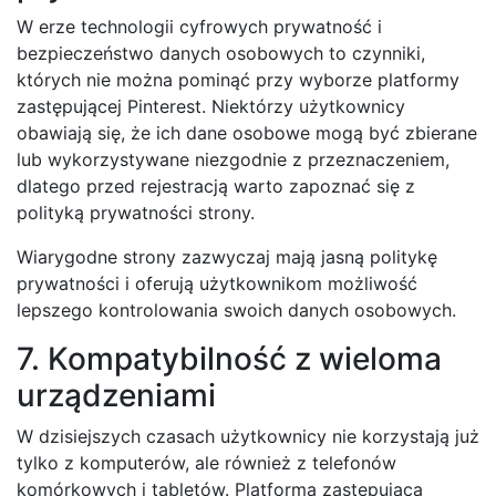
W erze technologii cyfrowych prywatność i
bezpieczeństwo danych osobowych to czynniki,
których nie można pominąć przy wyborze platformy
zastępującej Pinterest. Niektórzy użytkownicy
obawiają się, że ich dane osobowe mogą być zbierane
lub wykorzystywane niezgodnie z przeznaczeniem,
dlatego przed rejestracją warto zapoznać się z
polityką prywatności strony.
Wiarygodne strony zazwyczaj mają jasną politykę
prywatności i oferują użytkownikom możliwość
lepszego kontrolowania swoich danych osobowych.
7. Kompatybilność z wieloma
urządzeniami
W dzisiejszych czasach użytkownicy nie korzystają już
tylko z komputerów, ale również z telefonów
komórkowych i tabletów. Platforma zastępująca