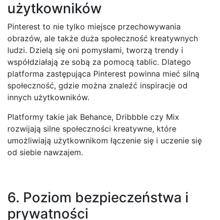
użytkowników
Pinterest to nie tylko miejsce przechowywania
obrazów, ale także duża społeczność kreatywnych
ludzi. Dzielą się oni pomysłami, tworzą trendy i
współdziałają ze sobą za pomocą tablic. Dlatego
platforma zastępująca Pinterest powinna mieć silną
społeczność, gdzie można znaleźć inspiracje od
innych użytkowników.
Platformy takie jak Behance, Dribbble czy Mix
rozwijają silne społeczności kreatywne, które
umożliwiają użytkownikom łączenie się i uczenie się
od siebie nawzajem.
6. Poziom bezpieczeństwa i
prywatności