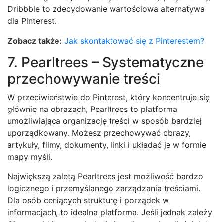
Dribbble to zdecydowanie wartościowa alternatywa
dla Pinterest.
Zobacz także:
Jak skontaktować się z Pinterestem?
7. Pearltrees – Systematyczne
przechowywanie treści
W przeciwieństwie do Pinterest, który koncentruje się
głównie na obrazach, Pearltrees to platforma
umożliwiająca organizację treści w sposób bardziej
uporządkowany. Możesz przechowywać obrazy,
artykuły, filmy, dokumenty, linki i układać je w formie
mapy myśli.
Największą zaletą Pearltrees jest możliwość bardzo
logicznego i przemyślanego zarządzania treściami.
Dla osób ceniących strukturę i porządek w
informacjach, to idealna platforma. Jeśli jednak zależy