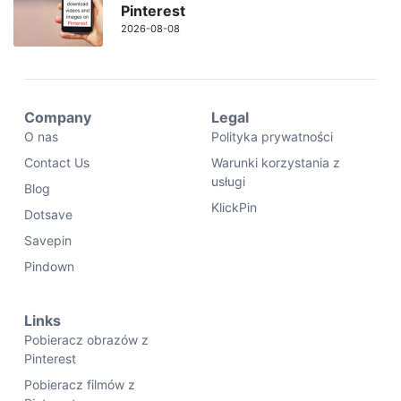
Pinterest
2026-08-08
Company
Legal
O nas
Polityka prywatności
Contact Us
Warunki korzystania z
usługi
Blog
KlickPin
Dotsave
Savepin
Pindown
Links
Pobieracz obrazów z
Pinterest
Pobieracz filmów z