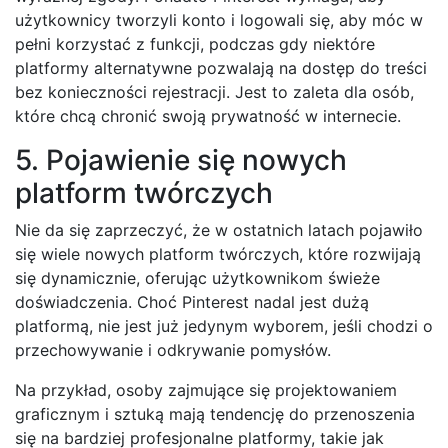
użytkownicy tworzyli konto i logowali się, aby móc w
pełni korzystać z funkcji, podczas gdy niektóre
platformy alternatywne pozwalają na dostęp do treści
bez konieczności rejestracji. Jest to zaleta dla osób,
które chcą chronić swoją prywatność w internecie.
5. Pojawienie się nowych
platform twórczych
Nie da się zaprzeczyć, że w ostatnich latach pojawiło
się wiele nowych platform twórczych, które rozwijają
się dynamicznie, oferując użytkownikom świeże
doświadczenia. Choć Pinterest nadal jest dużą
platformą, nie jest już jedynym wyborem, jeśli chodzi o
przechowywanie i odkrywanie pomysłów.
Na przykład, osoby zajmujące się projektowaniem
graficznym i sztuką mają tendencję do przenoszenia
się na bardziej profesjonalne platformy, takie jak