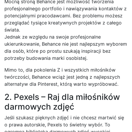
Mocną stroną Behance jest możliwość tworzenia
profesjonalnego portfolio i nawiązywania kontaktów z
potencjalnymi pracodawcami. Bez problemu możesz
przeglądać tysiące kreatywnych projektów z całego
świata.
Jednak ze względu na swoje profesjonalne
ukierunkowanie, Behance nie jest najlepszym wyborem
dla osób, które po prostu szukają inspiracji bez
potrzeby budowania marki osobistej.
Mimo to, dla pokolenia Z i wszystkich miłośników
twórczości, Behance wciąż jest jedną z najlepszych
alternatyw dla Pinterest, którą warto wypróbować.
2. Pexels – Raj dla miłośników
darmowych zdjęć
Jeśli szukasz pięknych zdjęć i nie chcesz martwić się
o prawa autorskie, Pexels to świetny wybór. To
ogromna biblioteka darmowych zdjęć wysokiej