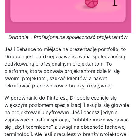
Dribbble – Profesjonalna społeczność projektantów
Jeśli Behance to miejsce na prezentację portfolio, to
Dribbble jest bardziej zaawansowaną społecznością
dedykowaną profesjonalnym projektantom. To
platforma, która pozwala projektantom dzielić się
swoimi projektami, szukać klientów, a nawet
rekrutować pracowników z branży kreatywnej.
W porównaniu do Pinterest, Dribbble cechuje się
większym poziomem specjalizacji i skupia się głównie
na projektowaniu cyfrowym. Jeśli chcesz jedynie
zapisywać proste inspiracje, Dribbble może wydawać
się „zbyt techniczne” z uwagi na obecność fachowej
terminologii. Ale jeśli pracujesz w branży projektowej,