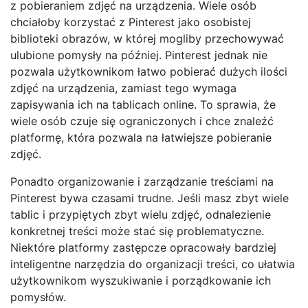
z pobieraniem zdjęć na urządzenia. Wiele osób
chciałoby korzystać z Pinterest jako osobistej
biblioteki obrazów, w której mogliby przechowywać
ulubione pomysły na później. Pinterest jednak nie
pozwala użytkownikom łatwo pobierać dużych ilości
zdjęć na urządzenia, zamiast tego wymaga
zapisywania ich na tablicach online. To sprawia, że
wiele osób czuje się ograniczonych i chce znaleźć
platformę, która pozwala na łatwiejsze pobieranie
zdjęć.
Ponadto organizowanie i zarządzanie treściami na
Pinterest bywa czasami trudne. Jeśli masz zbyt wiele
tablic i przypiętych zbyt wielu zdjęć, odnalezienie
konkretnej treści może stać się problematyczne.
Niektóre platformy zastępcze opracowały bardziej
inteligentne narzędzia do organizacji treści, co ułatwia
użytkownikom wyszukiwanie i porządkowanie ich
pomysłów.