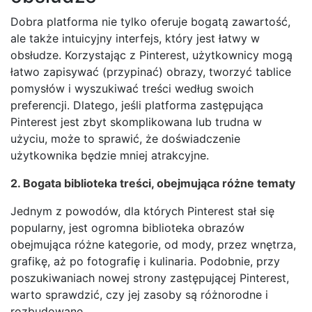
Dobra platforma nie tylko oferuje bogatą zawartość,
ale także intuicyjny interfejs, który jest łatwy w
obsłudze. Korzystając z Pinterest, użytkownicy mogą
łatwo zapisywać (przypinać) obrazy, tworzyć tablice
pomysłów i wyszukiwać treści według swoich
preferencji. Dlatego, jeśli platforma zastępująca
Pinterest jest zbyt skomplikowana lub trudna w
użyciu, może to sprawić, że doświadczenie
użytkownika będzie mniej atrakcyjne.
2. Bogata biblioteka treści, obejmująca różne tematy
Jednym z powodów, dla których Pinterest stał się
popularny, jest ogromna biblioteka obrazów
obejmująca różne kategorie, od mody, przez wnętrza,
grafikę, aż po fotografię i kulinaria. Podobnie, przy
poszukiwaniach nowej strony zastępującej Pinterest,
warto sprawdzić, czy jej zasoby są różnorodne i
rozbudowane.