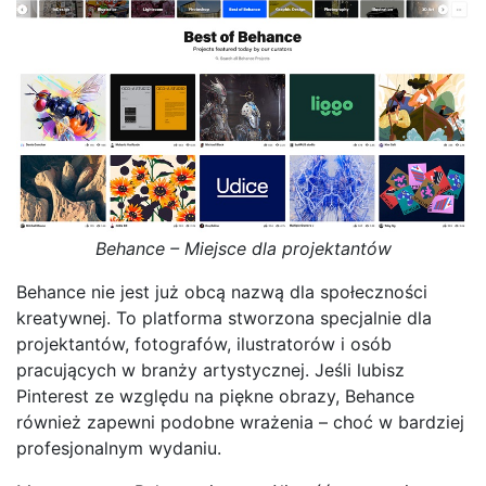
Behance – Miejsce dla projektantów
Behance nie jest już obcą nazwą dla społeczności
kreatywnej. To platforma stworzona specjalnie dla
projektantów, fotografów, ilustratorów i osób
pracujących w branży artystycznej. Jeśli lubisz
Pinterest ze względu na piękne obrazy, Behance
również zapewni podobne wrażenia – choć w bardziej
profesjonalnym wydaniu.