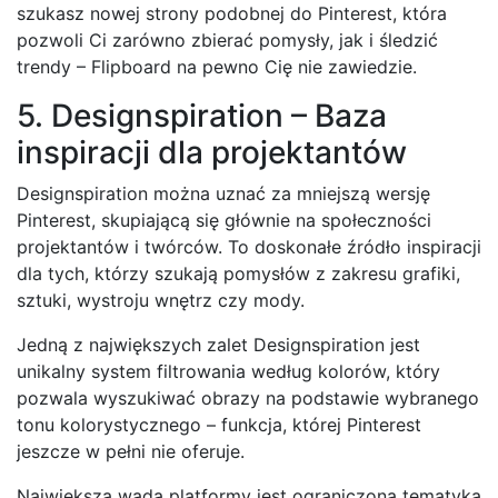
szukasz nowej strony podobnej do Pinterest, która
pozwoli Ci zarówno zbierać pomysły, jak i śledzić
trendy – Flipboard na pewno Cię nie zawiedzie.
5. Designspiration – Baza
inspiracji dla projektantów
Designspiration można uznać za mniejszą wersję
Pinterest, skupiającą się głównie na społeczności
projektantów i twórców. To doskonałe źródło inspiracji
dla tych, którzy szukają pomysłów z zakresu grafiki,
sztuki, wystroju wnętrz czy mody.
Jedną z największych zalet Designspiration jest
unikalny system filtrowania według kolorów, który
pozwala wyszukiwać obrazy na podstawie wybranego
tonu kolorystycznego – funkcja, której Pinterest
jeszcze w pełni nie oferuje.
Największą wadą platformy jest ograniczona tematyka