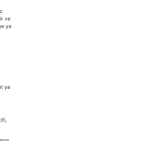
üz
ir ve
se ya
at ya
fi,
rını