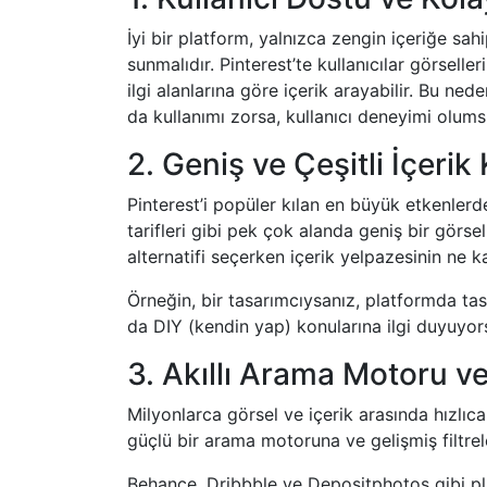
İyi bir platform, yalnızca zengin içeriğe s
sunmalıdır. Pinterest’te kullanıcılar görseller
ilgi alanlarına göre içerik arayabilir. Bu ne
da kullanımı zorsa, kullanıcı deneyimi olumsu
2. Geniş ve Çeşitli İçeri
Pinterest’i popüler kılan en büyük etkenlerde
tarifleri gibi pek çok alanda geniş bir görse
alternatifi seçerken içerik yelpazesinin ne 
Örneğin, bir tasarımcıysanız, platformda tas
da DIY (kendin yap) konularına ilgi duyuyors
3. Akıllı Arama Motoru ve 
Milyonlarca görsel ve içerik arasında hızlıca a
güçlü bir arama motoruna ve gelişmiş filtre
Behance, Dribbble ve Depositphotos gibi platf