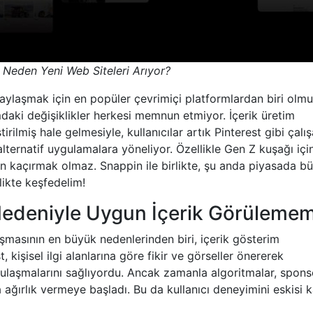
ar Neden Yeni Web Siteleri Arıyor?
paylaşmak için en popüler çevrimiçi platformlardan biri olmu
mdaki değişiklikler herkesi memnun etmiyor. İçerik üretim
tirilmiş hale gelmesiyle, kullanıcılar artık Pinterest gibi çalı
ernatif uygulamalara yöneliyor. Özellikle Gen Z kuşağı içi
zden kaçırmak olmaz. Snappin ile birlikte, şu anda piyasada b
likte keşfedelim!
 Nedeniyle Uygun İçerik Görüleme
aşmasının en büyük nedenlerinden biri, içerik gösterim
 kişisel ilgi alanlarına göre fikir ve görseller önererek
yca ulaşmalarını sağlıyordu. Ancak zamanla algoritmalar, spons
a ağırlık vermeye başladı. Bu da kullanıcı deneyimini eskisi 