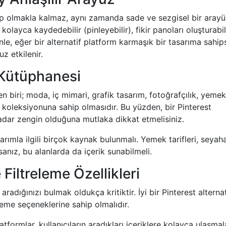
ahip olmakla kalmaz, aynı zamanda sade ve sezgisel bir aray
i kolayca kaydedebilir (pinleyebilir), fikir panoları oluşturabil
denle, eğer bir alternatif platform karmaşık bir tasarıma sahip
z etkilenir.
k Kütüphanesi
n biri; moda, iç mimari, grafik tasarım, fotoğrafçılık, yemek
l koleksiyonuna sahip olmasıdır. Bu yüzden, bir Pinterest
kadar zengin olduğuna mutlaka dikkat etmelisiniz.
arımla ilgili birçok kaynak bulunmalı. Yemek tarifleri, seyah
anız, bu alanlarda da içerik sunabilmeli.
Filtreleme Özellikleri
radığınızı bulmak oldukça kritiktir. İyi bir Pinterest alternati
leme seçeneklerine sahip olmalıdır.
ormlar, kullanıcıların aradıkları içeriklere kolayca ulaşmala