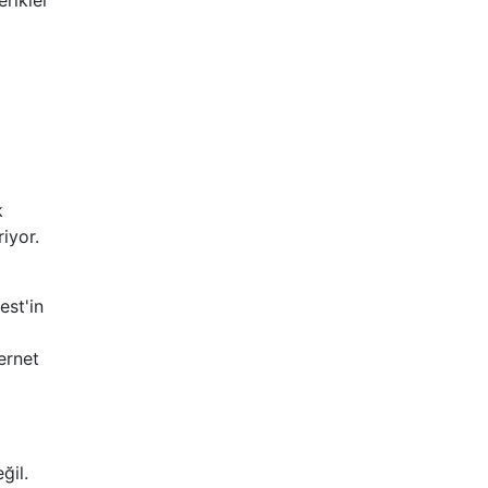
erikler
k
riyor.
est'in
ternet
ğil.