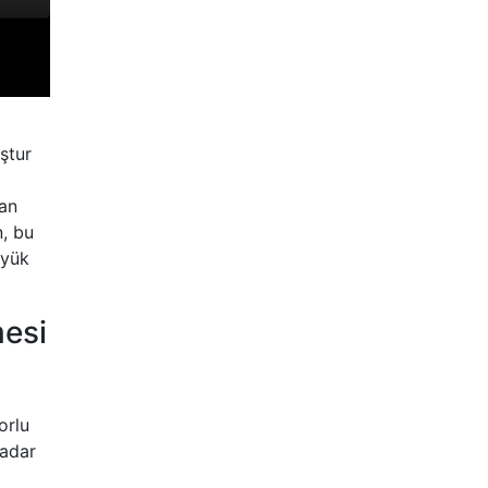
ştur
şan
n, bu
üyük
mesi
orlu
kadar