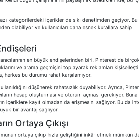
lar kendi özgün çalışmalarını paylaşmak istediklerinde, bu iç
zı kategorilerdeki içerikler de sıkı denetimden geçiyor. Bu
en olabiliyor ve kullanıcıları daha esnek kurallara sahip
Endişeleri
anıcılarının en büyük endişelerinden biri. Pinterest de birço
ıklarını ve arama geçmişini toplayarak reklamları kişiselleşti
a, herkes bu durumu rahat karşılamıyor.
 kullanıldığını düşünerek rahatsızlık duyabiliyor. Ayrıca, Pinter
ıcıların hesap oluşturması ve oturum açması gerekiyor. Buna
arın içeriklere kayıt olmadan da erişmesini sağlıyor. Bu da in
büyük bir avantaj sağlıyor.
arın Ortaya Çıkışı
ormunun ortaya çıkıp hızla geliştiğini inkâr etmek mümkün de