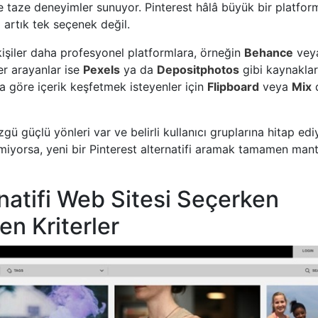
 ve taze deneyimler sunuyor. Pinterest hâlâ büyük bir platfor
 artık tek seçenek değil.
kişiler daha profesyonel platformlara, örneğin
Behance
vey
ler arayanlar ise
Pexels
ya da
Depositphotos
gibi kaynakla
na göre içerik keşfetmek isteyenler için
Flipboard
veya
Mix
ü güçlü yönleri var ve belirli kullanıcı gruplarına hitap edi
rmiyorsa, yeni bir Pinterest alternatifi aramak tamamen mantı
ernatifi Web Sitesi Seçerken
en Kriterler