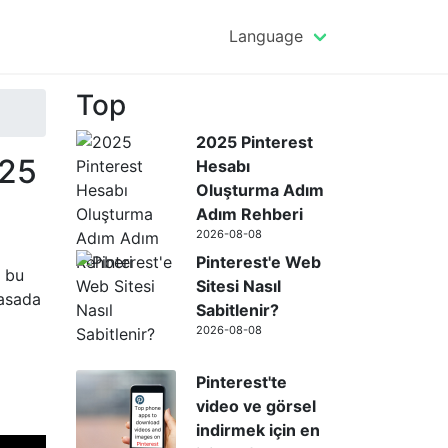
Language
Top
2025 Pinterest
025
Hesabı
Oluşturma Adım
Adım Rehberi
2026-08-08
Pinterest'e Web
, bu
Sitesi Nasıl
yasada
Sabitlenir?
2026-08-08
Pinterest'te
video ve görsel
indirmek için en