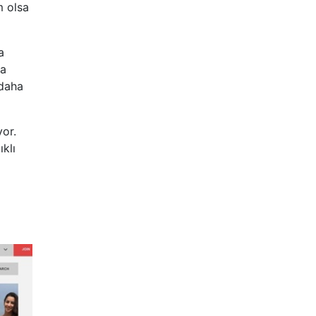
m olsa
a
ra
daha
yor.
klı