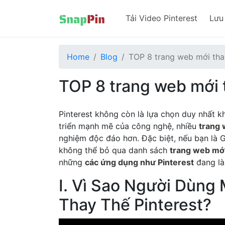
Tải Video Pinterest
Lưu
Home
Blog
TOP 8 trang web mới thay
TOP 8 trang web mới 
Pinterest không còn là lựa chọn duy nhất kh
triển mạnh mẽ của công nghệ, nhiều
trang 
nghiệm độc đáo hơn. Đặc biệt, nếu bạn là 
không thể bỏ qua danh sách
trang web mới
những
các ứng dụng như Pinterest
đang là
I. Vì Sao Người Dùng
Thay Thế Pinterest?