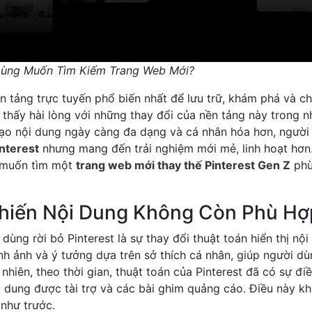
Dùng Muốn Tìm Kiếm Trang Web Mới?
n tảng trực tuyến phổ biến nhất để lưu trữ, khám phá và ch
 thấy hài lòng với những thay đổi của nền tảng này trong 
tạo nội dung ngày càng đa dạng và cá nhân hóa hơn, người
nterest
nhưng mang đến trải nghiệm mới mẻ, linh hoạt hơn
i muốn tìm một
trang web mới thay thế Pinterest Gen Z
phù
 Khiến Nội Dung Không Còn Phù Hợ
dùng rời bỏ Pinterest là sự thay đổi thuật toán hiển thị nội
nh ảnh và ý tưởng dựa trên sở thích cá nhân, giúp người d
hiên, theo thời gian, thuật toán của Pinterest đã có sự đi
 dung được tài trợ và các bài ghim quảng cáo. Điều này kh
 như trước.