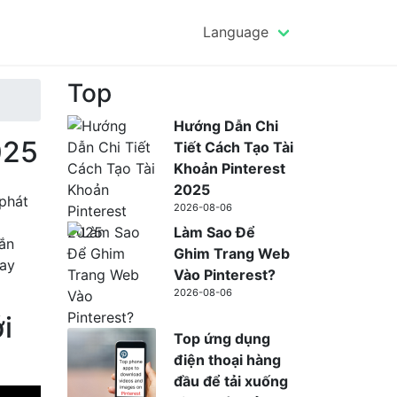
Language
Top
Hướng Dẫn Chi
025
Tiết Cách Tạo Tài
Khoản Pinterest
2025
 phát
2026-08-06
Làm Sao Để
hắn
Ghim Trang Web
ay
Vào Pinterest?
2026-08-06
i
Top ứng dụng
điện thoại hàng
đầu để tải xuống