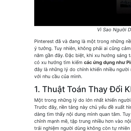
Vì Sao Người 
Pinterest đã và đang là một trong những nề
ý tưởng. Tuy nhiên, không phải ai cũng cảm
năm gần đây. Đặc biệt, khi xu hướng sáng 
có xu hướng tìm kiếm
các ứng dụng như Pi
đây là những lý do chính khiến nhiều ngườ
với nhu cầu của mình.
1. Thuật Toán Thay Đổi
Một trong những lý do lớn nhất khiến người 
Trước đây, nền tảng này chủ yếu đề xuất hì
dàng tìm thấy nội dung mình quan tâm. Tuy n
chỉnh mạnh mẽ, tập trung nhiều hơn vào nội
trải nghiệm người dùng không còn tự nhiên