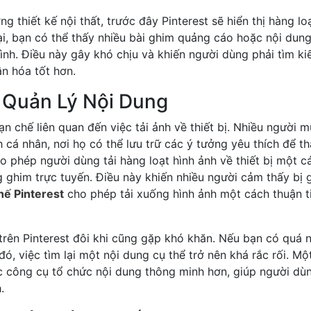
 thiết kế nội thất, trước đây Pinterest sẽ hiển thị hàng lo
ại, bạn có thể thấy nhiều bài ghim quảng cáo hoặc nội dun
ình. Điều này gây khó chịu và khiến người dùng phải tìm k
ân hóa tốt hơn.
à Quản Lý Nội Dung
n chế liên quan đến việc tải ảnh về thiết bị. Nhiều người 
 cá nhân, nơi họ có thể lưu trữ các ý tưởng yêu thích để t
ho phép người dùng tải hàng loạt hình ảnh về thiết bị một c
 ghim trực tuyến. Điều này khiến nhiều người cảm thấy bị g
hế Pinterest
cho phép tải xuống hình ảnh một cách thuận t
 trên Pinterest đôi khi cũng gặp khó khăn. Nếu bạn có quá 
, việc tìm lại một nội dung cụ thể trở nên khá rắc rối. Mộ
ác công cụ tổ chức nội dung thông minh hơn, giúp người dù
.