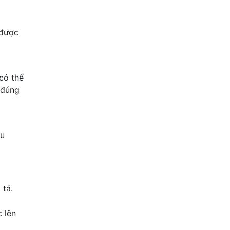
 được
có thể
 đúng
ểu
 tả.
 lên