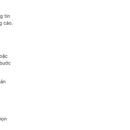
g tin
g cáo.
hoặc
 bước
oản
họn