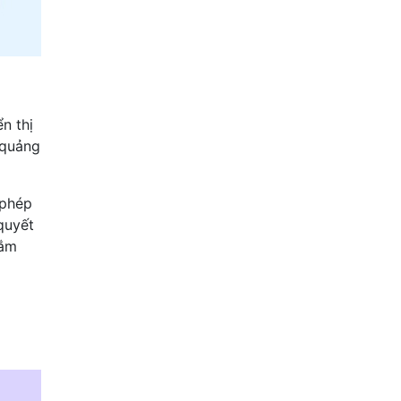
p
n thị
 quảng
 phép
quyết
hắm