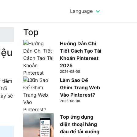
Language
Top
Hướng Dẫn Chi
iệu
Tiết Cách Tạo Tài
Khoản Pinterest
2025
2026-08-08
Làm Sao Để
y tiềm
Ghim Trang Web
tối
Vào Pinterest?
này sẽ
2026-08-08
Top ứng dụng
điện thoại hàng
đầu để tải xuống