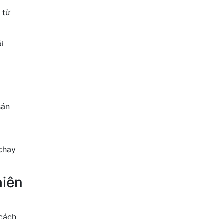
 từ
i
sản
chạy
hiên
 cách