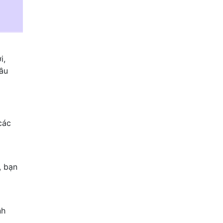
i,
cầu
các
, bạn
nh