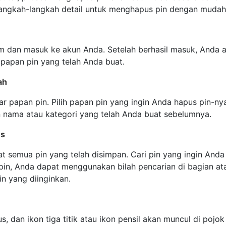
ah langkah-langkah detail untuk menghapus pin dengan mudah
com dan masuk ke akun Anda. Setelah berhasil masuk, Anda 
papan pin yang telah Anda buat.
ah
ar papan pin. Pilih papan pin yang ingin Anda hapus pin-ny
 nama atau kategori yang telah Anda buat sebelumnya.
us
 semua pin yang telah disimpan. Cari pin yang ingin Anda
in, Anda dapat menggunakan bilah pencarian di bagian at
 yang diinginkan.
, dan ikon tiga titik atau ikon pensil akan muncul di pojok