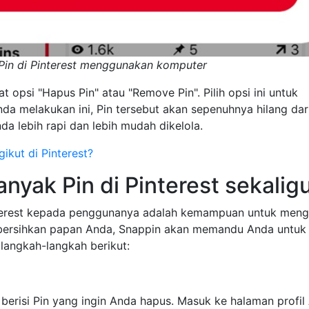
in di Pinterest menggunakan komputer
opsi "Hapus Pin" atau "Remove Pin". Pilih opsi ini untuk
da melakukan ini, Pin tersebut akan sepenuhnya hilang dar
lebih rapi dan lebih mudah dikelola.
kut di Pinterest?
nyak Pin di Pinterest sekalig
interest kepada penggunanya adalah kemampuan untuk men
mbersihkan papan Anda, Snappin akan memandu Anda untuk
langkah-langkah berikut:
erisi Pin yang ingin Anda hapus. Masuk ke halaman profil