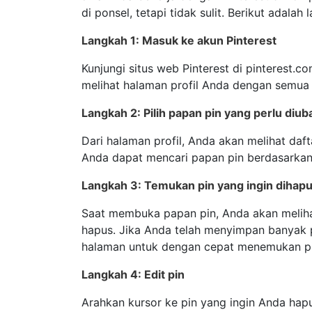
di ponsel, tetapi tidak sulit. Berikut adal
Langkah 1: Masuk ke akun Pinterest
Kunjungi situs web Pinterest di pinterest.
melihat halaman profil Anda dengan semua 
Langkah 2: Pilih papan pin yang perlu diub
Dari halaman profil, Anda akan melihat daft
Anda dapat mencari papan pin berdasarkan
Langkah 3: Temukan pin yang ingin dihap
Saat membuka papan pin, Anda akan melihat
hapus. Jika Anda telah menyimpan banyak p
halaman untuk dengan cepat menemukan pin
Langkah 4: Edit pin
Arahkan kursor ke pin yang ingin Anda hapus