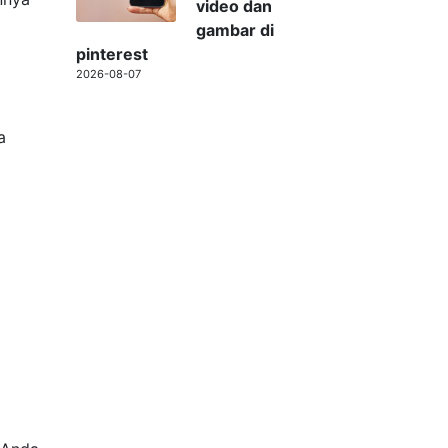
video dan
gambar di
pinterest
2026-08-07
a