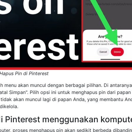
Hapus Pin di Pinterest
uah menu akan muncul dengan berbagai pilihan. Di antaranya
tal Simpan". Pilih opsi ini untuk menghapus pin dari papan
ut tidak akan muncul lagi di papan Anda, yang membantu An
ikelola.
di Pinterest menggunakan komput
puter, proses menghapus pin akan sedikit berbeda dibandi