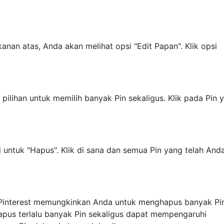
anan atas, Anda akan melihat opsi "Edit Papan". Klik opsi
ilihan untuk memilih banyak Pin sekaligus. Klik pada Pin 
 untuk "Hapus". Klik di sana dan semua Pin yang telah Anda
 Pinterest memungkinkan Anda untuk menghapus banyak Pi
apus terlalu banyak Pin sekaligus dapat mempengaruhi