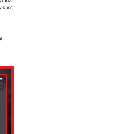
n Anda
akan",
ut