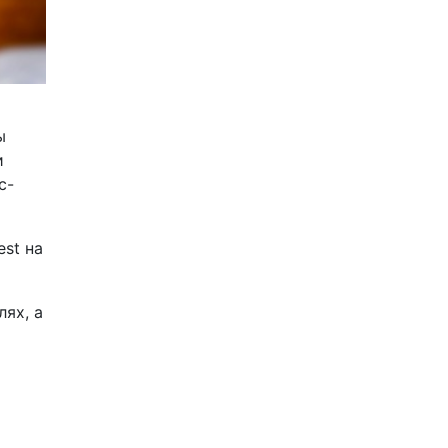
ы
и
с-
est на
лях, а