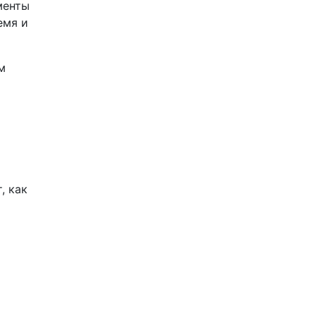
менты
емя и
м
, как