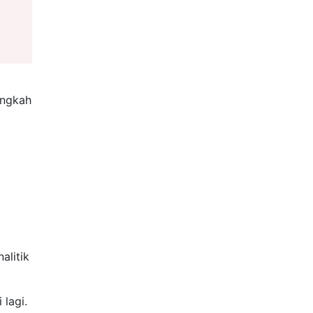
angkah
alitik
lagi.