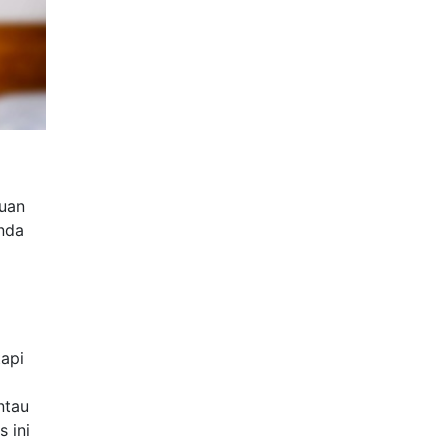
puan
Anda
tapi
ntau
 ini