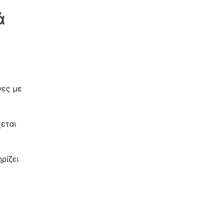
ά
νες με
εται
ρίζει