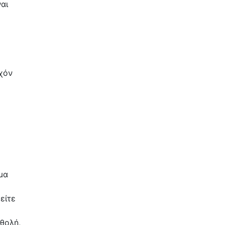
ναι
υχόν
μα
είτε
 θολή,