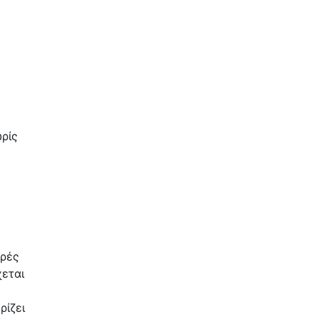
ωρίς
κρές
χεται
ρίζει