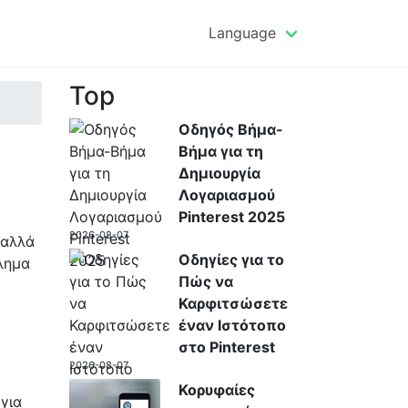
Language
Top
Οδηγός Βήμα-
Βήμα για τη
Δημιουργία
Λογαριασμού
Pinterest 2025
2026-08-07
 αλλά
Οδηγίες για το
λημα
Πώς να
Καρφιτσώσετε
έναν Ιστότοπο
στο Pinterest
2026-08-07
Κορυφαίες
για