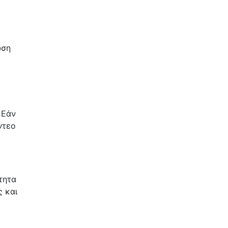
ωση
 Εάν
ντεο
τητα
ς και