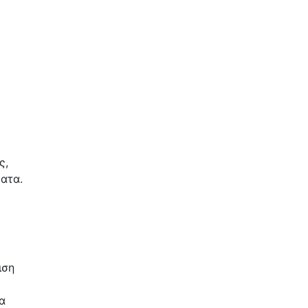
ς,
ματα.
ιση
α