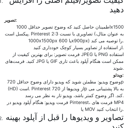
کیفیت تصویر/فیلم اصلی را افزایش
دهید
تصویر:
اطمینان حاصل کنید که وضوح تصویر حداقل 1000x1500
پیکسل است. Pinterest تصاویری با نسبت 2:3 (به عنوان مثال،
1000x1500px یا 600x900px) را توصیه می کند.
از استفاده از تصاویر بسیار کوچک خودداری کنید.
فرمت تصویر: برای بهترین کیفیت از JPEG یا PNG استفاده
کنید. فرمت‌های JPG یا GIF ممکن است هنگام آپلود باعث تاری
شوند.
ویدئو:
وضوح ویدیو: مطمئن شوید که ویدیو دارای وضوح حداقل 720p
(HD) است. Pinterest از ویدیوها از 720p به بالا پشتیبانی می
کند. اگر وضوح کمتر باشد، ویدیو تار به نظر می رسد.
فرمت ویدیو: هنگام آپلود ویدیو در Pinterest، فرمت های MP4
یا MOV را انتخاب کنید.
تصاویر و ویدیوها را قبل از آپلود بهینه
کنید