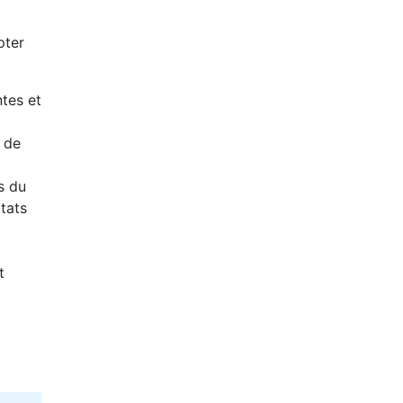
pter
ntes et
s de
s du
tats
t