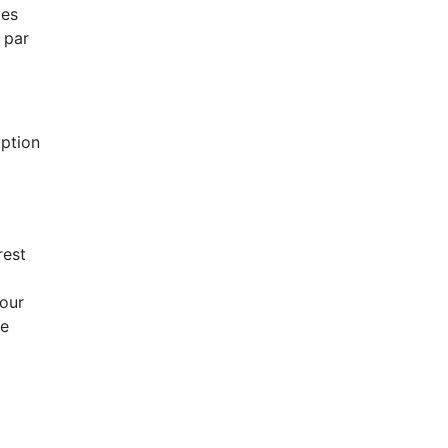
des
 par
iption
rest
pour
le