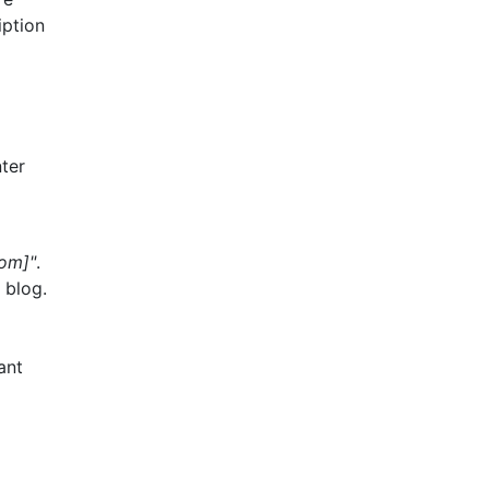
iption
nter
Nom]"
.
 blog.
ant