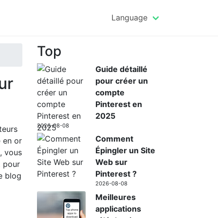
Language
Top
Guide détaillé
ur
pour créer un
compte
Pinterest en
2025
2026-08-08
teurs
Comment
 en or
Épingler un Site
, vous
Web sur
t pour
Pinterest ?
e blog
2026-08-08
Meilleures
applications