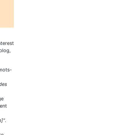
nterest
blog,
mots-
ides
ge
rent
m]"
.
re