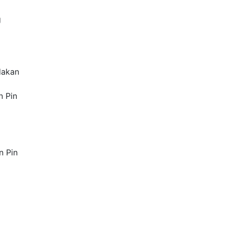
g
dakan
n Pin
n Pin