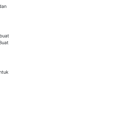
dan
 buat
Buat
untuk