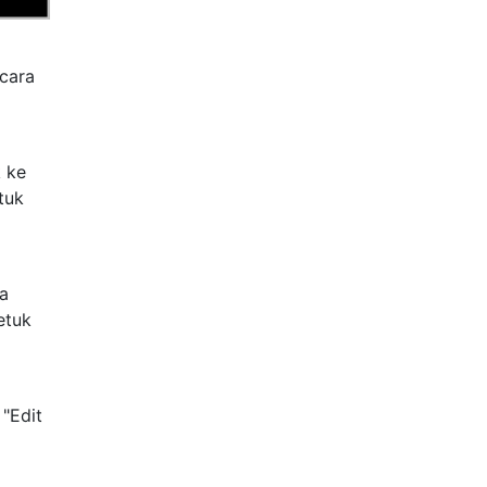
cara
k ke
tuk
da
etuk
 "Edit