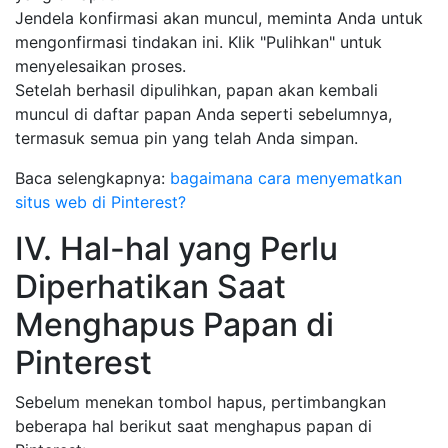
Jendela konfirmasi akan muncul, meminta Anda untuk
mengonfirmasi tindakan ini. Klik "Pulihkan" untuk
menyelesaikan proses.
Setelah berhasil dipulihkan, papan akan kembali
muncul di daftar papan Anda seperti sebelumnya,
termasuk semua pin yang telah Anda simpan.
Baca selengkapnya:
bagaimana cara menyematkan
situs web di Pinterest?
IV. Hal-hal yang Perlu
Diperhatikan Saat
Menghapus Papan di
Pinterest
Sebelum menekan tombol hapus, pertimbangkan
beberapa hal berikut saat menghapus papan di