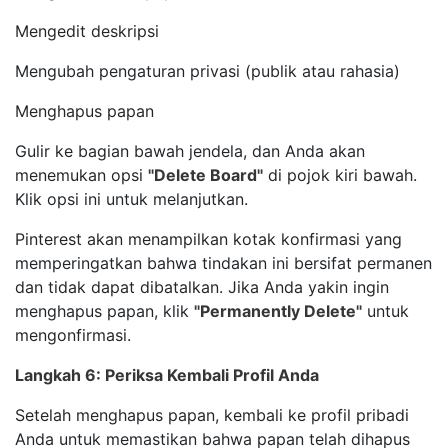
Mengedit deskripsi
Mengubah pengaturan privasi (publik atau rahasia)
Menghapus papan
Gulir ke bagian bawah jendela, dan Anda akan
menemukan opsi
"Delete Board"
di pojok kiri bawah.
Klik opsi ini untuk melanjutkan.
Pinterest akan menampilkan kotak konfirmasi yang
memperingatkan bahwa tindakan ini bersifat permanen
dan tidak dapat dibatalkan. Jika Anda yakin ingin
menghapus papan, klik
"Permanently Delete"
untuk
mengonfirmasi.
Langkah 6: Periksa Kembali Profil Anda
Setelah menghapus papan, kembali ke profil pribadi
Anda untuk memastikan bahwa papan telah dihapus