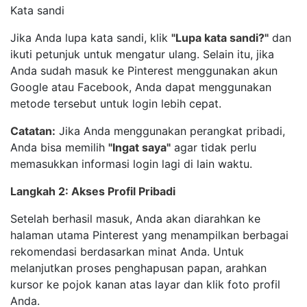
Kata sandi
Jika Anda lupa kata sandi, klik
"Lupa kata sandi?"
dan
ikuti petunjuk untuk mengatur ulang. Selain itu, jika
Anda sudah masuk ke Pinterest menggunakan akun
Google atau Facebook, Anda dapat menggunakan
metode tersebut untuk login lebih cepat.
Catatan:
Jika Anda menggunakan perangkat pribadi,
Anda bisa memilih
"Ingat saya"
agar tidak perlu
memasukkan informasi login lagi di lain waktu.
Langkah 2: Akses Profil Pribadi
Setelah berhasil masuk, Anda akan diarahkan ke
halaman utama Pinterest yang menampilkan berbagai
rekomendasi berdasarkan minat Anda. Untuk
melanjutkan proses penghapusan papan, arahkan
kursor ke pojok kanan atas layar dan klik foto profil
Anda.