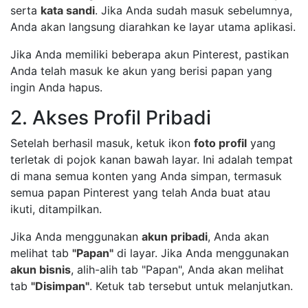
serta
kata sandi
. Jika Anda sudah masuk sebelumnya,
Anda akan langsung diarahkan ke layar utama aplikasi.
Jika Anda memiliki beberapa akun Pinterest, pastikan
Anda telah masuk ke akun yang berisi papan yang
ingin Anda hapus.
2. Akses Profil Pribadi
Setelah berhasil masuk, ketuk ikon
foto profil
yang
terletak di pojok kanan bawah layar. Ini adalah tempat
di mana semua konten yang Anda simpan, termasuk
semua papan Pinterest yang telah Anda buat atau
ikuti, ditampilkan.
Jika Anda menggunakan
akun pribadi
, Anda akan
melihat tab
"Papan"
di layar. Jika Anda menggunakan
akun bisnis
, alih-alih tab "Papan", Anda akan melihat
tab
"Disimpan"
. Ketuk tab tersebut untuk melanjutkan.