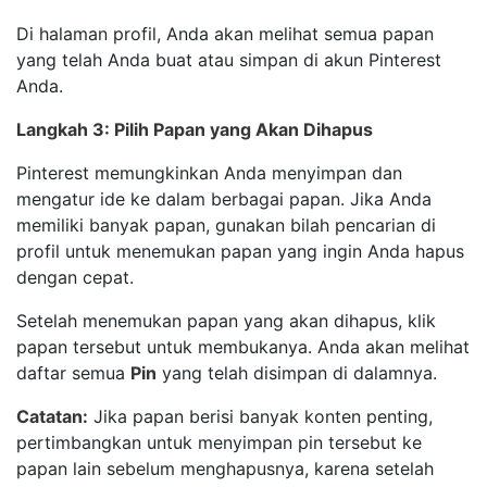
Di halaman profil, Anda akan melihat semua papan
yang telah Anda buat atau simpan di akun Pinterest
Anda.
Langkah 3: Pilih Papan yang Akan Dihapus
Pinterest memungkinkan Anda menyimpan dan
mengatur ide ke dalam berbagai papan. Jika Anda
memiliki banyak papan, gunakan bilah pencarian di
profil untuk menemukan papan yang ingin Anda hapus
dengan cepat.
Setelah menemukan papan yang akan dihapus, klik
papan tersebut untuk membukanya. Anda akan melihat
daftar semua
Pin
yang telah disimpan di dalamnya.
Catatan:
Jika papan berisi banyak konten penting,
pertimbangkan untuk menyimpan pin tersebut ke
papan lain sebelum menghapusnya, karena setelah