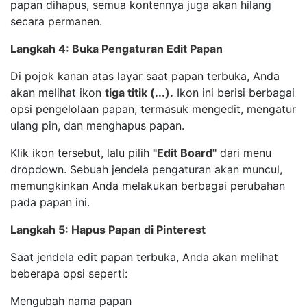
papan dihapus, semua kontennya juga akan hilang
secara permanen.
Langkah 4: Buka Pengaturan Edit Papan
Di pojok kanan atas layar saat papan terbuka, Anda
akan melihat ikon
tiga titik (...).
Ikon ini berisi berbagai
opsi pengelolaan papan, termasuk mengedit, mengatur
ulang pin, dan menghapus papan.
Klik ikon tersebut, lalu pilih
"Edit Board"
dari menu
dropdown. Sebuah jendela pengaturan akan muncul,
memungkinkan Anda melakukan berbagai perubahan
pada papan ini.
Langkah 5: Hapus Papan di Pinterest
Saat jendela edit papan terbuka, Anda akan melihat
beberapa opsi seperti:
Mengubah nama papan