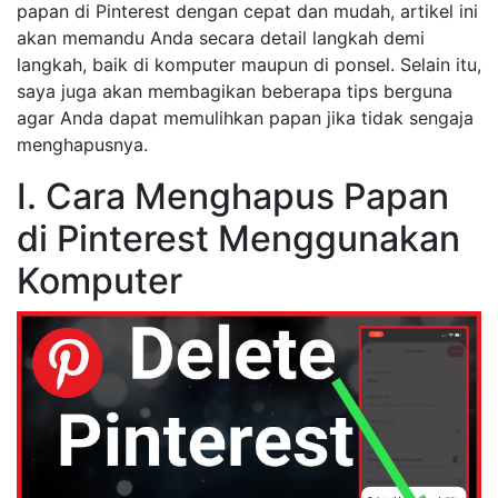
papan di Pinterest dengan cepat dan mudah, artikel ini
akan memandu Anda secara detail langkah demi
langkah, baik di komputer maupun di ponsel. Selain itu,
saya juga akan membagikan beberapa tips berguna
agar Anda dapat memulihkan papan jika tidak sengaja
menghapusnya.
I. Cara Menghapus Papan
di Pinterest Menggunakan
Komputer