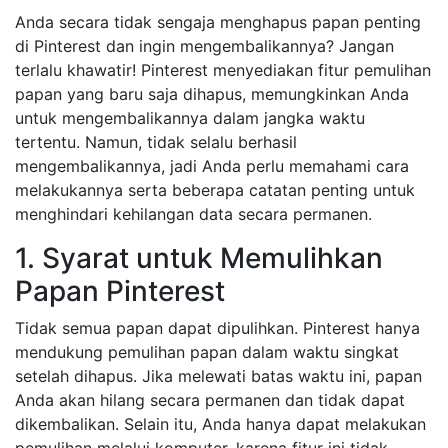
Anda secara tidak sengaja menghapus papan penting
di Pinterest dan ingin mengembalikannya? Jangan
terlalu khawatir! Pinterest menyediakan fitur pemulihan
papan yang baru saja dihapus, memungkinkan Anda
untuk mengembalikannya dalam jangka waktu
tertentu. Namun, tidak selalu berhasil
mengembalikannya, jadi Anda perlu memahami cara
melakukannya serta beberapa catatan penting untuk
menghindari kehilangan data secara permanen.
1. Syarat untuk Memulihkan
Papan Pinterest
Tidak semua papan dapat dipulihkan. Pinterest hanya
mendukung pemulihan papan dalam waktu singkat
setelah dihapus. Jika melewati batas waktu ini, papan
Anda akan hilang secara permanen dan tidak dapat
dikembalikan. Selain itu, Anda hanya dapat melakukan