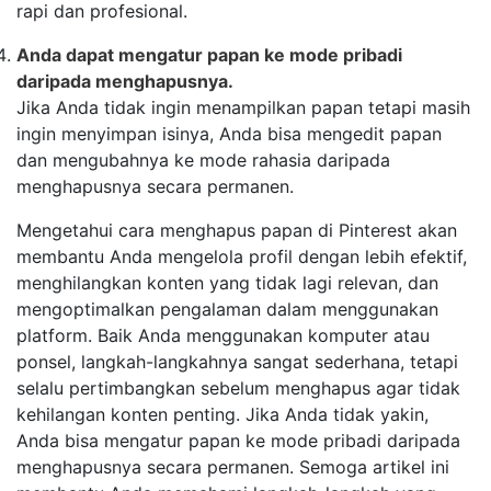
rapi dan profesional.
Anda dapat mengatur papan ke mode pribadi
daripada menghapusnya.
Jika Anda tidak ingin menampilkan papan tetapi masih
ingin menyimpan isinya, Anda bisa mengedit papan
dan mengubahnya ke mode rahasia daripada
menghapusnya secara permanen.
Mengetahui cara menghapus papan di Pinterest akan
membantu Anda mengelola profil dengan lebih efektif,
menghilangkan konten yang tidak lagi relevan, dan
mengoptimalkan pengalaman dalam menggunakan
platform. Baik Anda menggunakan komputer atau
ponsel, langkah-langkahnya sangat sederhana, tetapi
selalu pertimbangkan sebelum menghapus agar tidak
kehilangan konten penting. Jika Anda tidak yakin,
Anda bisa mengatur papan ke mode pribadi daripada
menghapusnya secara permanen. Semoga artikel ini